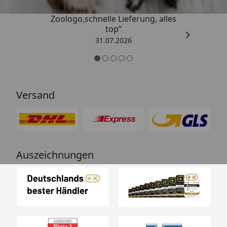
„Gute Erfahrung mit
Zoologo,schnelle Lieferung, alles
top“
31.07.2026
Versand
Auszeichnungen