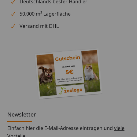
Deutschlands bester Händler
Saugstutzen für sichere Schlauchverbindung
Variable Befestigungsmöglichkeiten (mitgelieferte
50.000 m² Lagerfläche
Montageplatte)
Versand mit DHL
Modell mit 1,5 m Kabel (Innenbereich)
Technische Daten:
Pumpenleistung (bei 50 Hz): 3.400 Liter / Stunde
Förderhöhe (bei 50 Hz): ca. 3,60 m
Leistungsaufnahme (bei 50 Hz): 80 Watt
Abmessungen (B x T x H): 218 x 116 x 161 mm
Schlauch ø Saugseite: 28 mm
Gewinde ø Saugseite: 3/4"
Schlauch ø Druckseite: 18,00 mm
Newsletter
Gewinde ø Druckseite: 3/4"
Einfach hier die E-Mail-Adresse eintragen und
viele
Spannung: 230 Volt
Vorteile