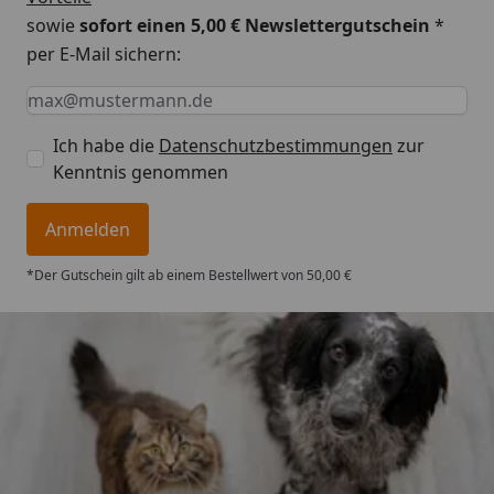
Frequenz: 50 Hz
sowie
sofort einen 5,00 € Newslettergutschein
*
per E-Mail sichern:
Stromstecker Norm: D
Keine Eingabe erforderlich
Eingabe erforderlich
E-Mail *
Ich habe die
Datenschutzbestimmungen
zur
Kenntnis genommen
Anmelden
*Der Gutschein gilt ab einem Bestellwert von 50,00 €
Trusted Shops
4,74
/ 5