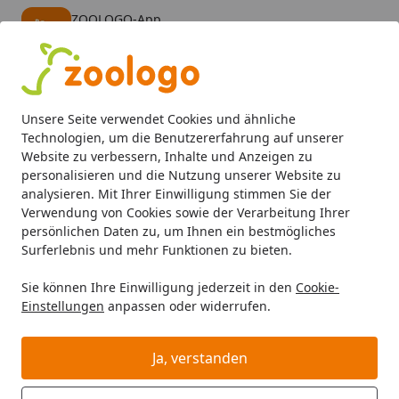
ZOOLOGO-App
Öffnen
Banner schließen
ZOOLOGO
kostenlos - Im App Store
Alle Produkte
Mein Konto
Wunschl
Eink
Unsere Seite verwendet Cookies und ähnliche
4,74
/ 5
Suchen
Technologien, um die Benutzererfahrung auf unserer
Website zu verbessern, Inhalte und Anzeigen zu
personalisieren und die Nutzung unserer Website zu
Aquaristik
Aquarienfilter, Pumpen & Zubehör
Pumpen
Startseite
analysieren. Mit Ihrer Einwilligung stimmen Sie der
EHEIM 1262 universal 3400
Verwendung von Cookies sowie der Verarbeitung Ihrer
persönlichen Daten zu, um Ihnen ein bestmögliches
Universalpumpe mit 1,7 m Kabel
Surferlebnis und mehr Funktionen zu bieten.
5
(3 Bewertungen)
Sie können Ihre Einwilligung jederzeit in den
Cookie-
Einstellungen
anpassen oder widerrufen.
Ja, verstanden