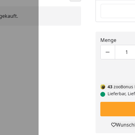
gekauft.
Menge
Produktmen
Pro
43
zooBonus 
Lieferbar, Li
Wunschl
Pro