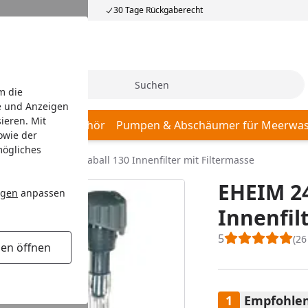
30 Tage Rückgaberecht
Suche
m die
e und Anzeigen
ieren. Mit
r, Pumpen & Zubehör
Pumpen & Abschäumer für Meerwas
owie der
mögliches
EHEIM 2402 aquaball 130 Innenfilter mit Filtermasse
EHEIM 24
ngen
anpassen
Innenfil
5
(2
gen öffnen
Empfohlen