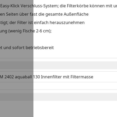
Easy-Klick Verschluss-System; die Filterkörbe können mit 
en Seiten über fast die gesamte Außenfläche
tigt; der Filter ist einfach herauszunehmen
tung (wenig Fische 2-6 cm);
t und sofort betriebsbereit
M 2402 aquaball 130 Innenfilter mit Filtermasse