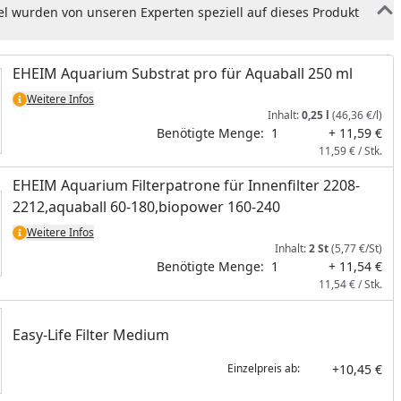
el wurden von unseren Experten speziell auf dieses Produkt
EHEIM Aquarium Substrat pro für Aquaball 250 ml
Weitere Infos
Inhalt:
0,25 l
(46,36 €/l)
Benötigte Menge:
1
+ 11,59 €
11,59 € / Stk.
EHEIM Aquarium Filterpatrone für Innenfilter 2208-
2212,aquaball 60-180,biopower 160-240
Weitere Infos
Inhalt:
2 St
(5,77 €/St)
Benötigte Menge:
1
+ 11,54 €
11,54 € / Stk.
nzufügen
Easy-Life Filter Medium
+10,45 €
Einzelpreis ab: