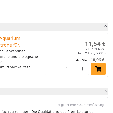
Aquarium
11,54 €
atrone für
inkl. 19% MwSt.
lter 2208-
ch verwendbar
Inhalt:
2 St
(5,77 €/St)
ische und biologische
uaball 60-
10,96 €
ab 3 Stück
ng
opower 160-240
hmutzpartikel fest
Produktmenge um eins verringe
Produktmenge manuell
Produktmenge 
In den 
KI-generierte Zusammenfassung
nfach zu reinigen. Die Qualität und das Preis-Leistungs-