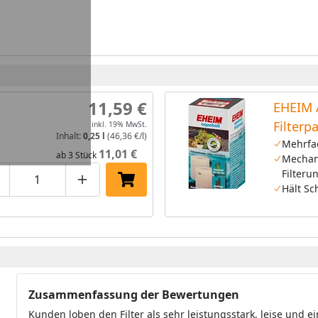
11,59 €
EHEIM 
Filterp
inkl. 19% MwSt.
Inhalt:
0,25 l
(46,36 €/l)
Innenfi
Mehrfa
11,01 €
ab 3 Stück
Mechan
2212,aq
Filteru
180,bi
roduktmenge um eins verringern
Produktmenge manuell eingeben
Produktmenge um eins erhöhen
In den Einkaufswagen legen
Hält Sc
Zusammenfassung der Bewertungen
Kunden loben den Filter als sehr leistungsstark, leise und ei