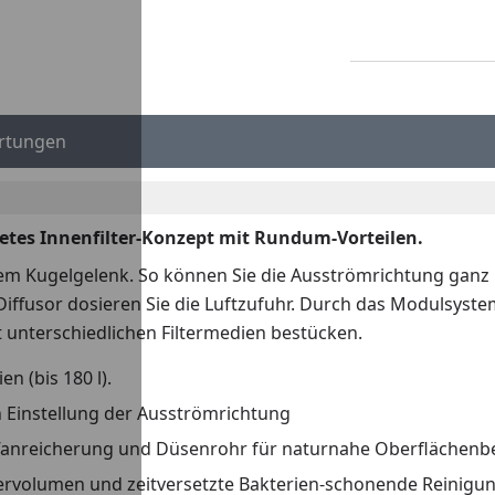
rtungen
etes Innenfilter-Konzept mit Rundum-Vorteilen.
inem Kugelgelenk. So können Sie die Ausströmrichtung ganz 
fusor dosieren Sie die Luftzufuhr. Durch das Modulsystem 
t unterschiedlichen Filtermedien bestücken.
n (bis 180 l).
Einstellung der Ausströmrichtung
toffanreicherung und Düsenrohr für naturnahe Oberfläche
tervolumen und zeitversetzte Bakterien-schonende Reinigu