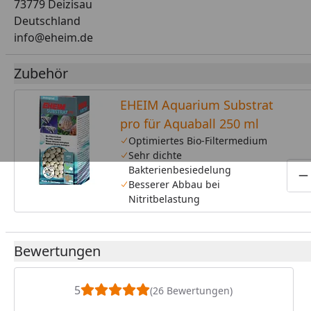
73779 Deizisau
Deutschland
info@eheim.de
Zubehör
EHEIM Aquarium Substrat
pro für Aquaball 250 ml
Optimiertes Bio-Filtermedium
Sehr dichte
Bakterienbesiedelung
P
Besserer Abbau bei
Nitritbelastung
Bewertungen
5
(26 Bewertungen)