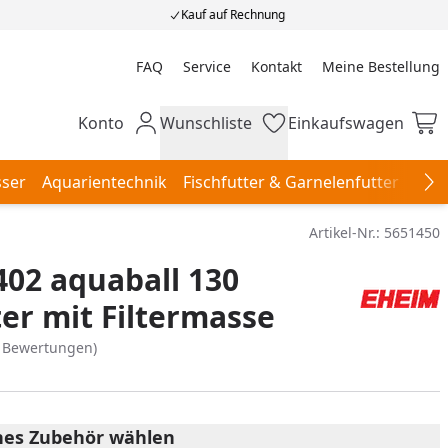
Kauf auf Rechnung
FAQ
Service
Kontakt
Meine Bestellung
Meine Bestellung
Konto
Wunschliste
Einkaufswagen
Mein Konto
Wunschliste
Einkaufswagen
ser
Aquarientechnik
Fischfutter & Garnelenfutter
Aqu
Na
Artikel-Nr.:
5651450
02 aquaball 130
ter mit Filtermasse
6 Bewertungen)
es Zubehör wählen