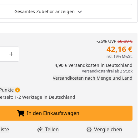
Gesamtes Zubehör anzeigen
-26%
UVP
56,99 €
42,16 €
inkl. 19% MwSt.
ge um eins verringern
duktmenge manuell eingeben
Produktmenge um eins erhöhen
4,90 € Versandkosten in Deutschland
Versandkostenfrei ab 2 Stück
Versandkosten nach Menge und Land
Punkte
eferzeit: 1-2 Werktage in Deutschland
In den Einkaufswagen
In den Einkaufswagen legen
iste
Teilen
Vergleichen
dukt zur Wunschliste hinzufügen
Teilen
Produkt Vergle