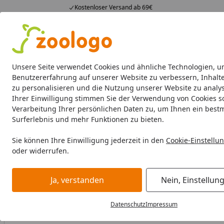
Kostenloser Versand ab 69€
4,73
/ 5
23.589 Bewertungen
Alle Produkte
Angebote
Neuheiten
Sommerhits
Alle Produkte
Unsere Seite verwendet Cookies und ähnliche Technologien, u
Benutzererfahrung auf unserer Website zu verbessern, Inhalt
zu personalisieren und die Nutzung unserer Website zu analys
Aquaristik
Aquarien
Beleuchtung
Aquarienfilte
Ihrer Einwilligung stimmen Sie der Verwendung von Cookies s
Verarbeitung Ihrer persönlichen Daten zu, um Ihnen ein best
Aquaristik
Aquarienfilter, Pumpen & Zubehör
Innenfilter
Surferlebnis und mehr Funktionen zu bieten.
Startseite
Sie können Ihre Einwilligung jederzeit in den
Cookie-Einstellu
Angebot
oder widerrufen.
Ja, verstanden
Nein, Einstellun
Datenschutz
Impressum