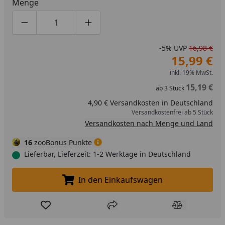
Menge
Produktmenge um eins verringern
Produktmenge manuell eingeben
Produktmenge um eins erhöhen
-5%
UVP
16,98 €
15,99 €
inkl. 19% MwSt.
15,19 €
ab
3
Stück
4,90 € Versandkosten in Deutschland
Versandkostenfrei ab 5 Stück
Versandkosten nach Menge und Land
16
zooBonus Punkte
Lieferbar, Lieferzeit: 1-2 Werktage in Deutschland
In den Einkaufswagen
In den Einkaufswagen legen
Produkt zur Wunschliste hinzufügen
Teilen
Produkt Ver