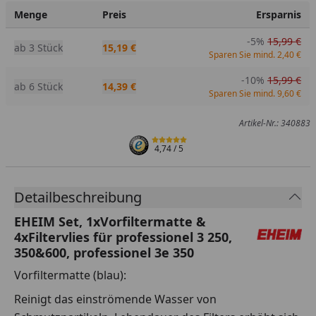
Menge
Preis
Ersparnis
-5%
15,99 €
ab 3 Stück
15,19 €
Sparen Sie mind. 2,40 €
-10%
15,99 €
ab 6 Stück
14,39 €
Sparen Sie mind. 9,60 €
Artikel-Nr.: 340883
4,74
/ 5
Detailbeschreibung
EHEIM Set, 1xVorfiltermatte &
4xFiltervlies für professionel 3 250,
350&600, professionel 3e 350
Vorfiltermatte (blau):
Reinigt das einströmende Wasser von