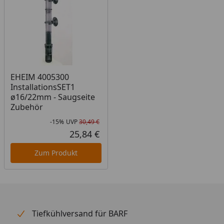
EHEIM 4005300
InstallationsSET1
ø16/22mm - Saugseite
Zubehör
-15%
UVP
30,49 €
Rabatt in Prozent
Ursprünglicher Preis
25,84 €
Aktueller Preis
Zum Produkt
Tiefkühlversand für BARF