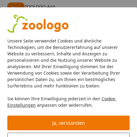
ZOOLOGO-App
Öffnen
Banner schließen
ZOOLOGO
kostenlos - Im App Store
Alle Produkte
Mein Konto
Wunschl
Eink
Unsere Seite verwendet Cookies und ähnliche
4,74
/ 5
Suchen
Technologien, um die Benutzererfahrung auf unserer
Website zu verbessern, Inhalte und Anzeigen zu
personalisieren und die Nutzung unserer Website zu
Aquaristik
Aquarienfilter, Pumpen & Zubehör
Filtermater
Startseite
analysieren. Mit Ihrer Einwilligung stimmen Sie der
EHEIM Set, 1xVorfiltermatte &
Verwendung von Cookies sowie der Verarbeitung Ihrer
persönlichen Daten zu, um Ihnen ein bestmögliches
4xFiltervlies für professionel 3 250,
Surferlebnis und mehr Funktionen zu bieten.
350&600, professionel 3e 350
Sie können Ihre Einwilligung jederzeit in den
Cookie-
4.9
(16 Bewertungen)
Einstellungen
anpassen oder widerrufen.
Ja, verstanden