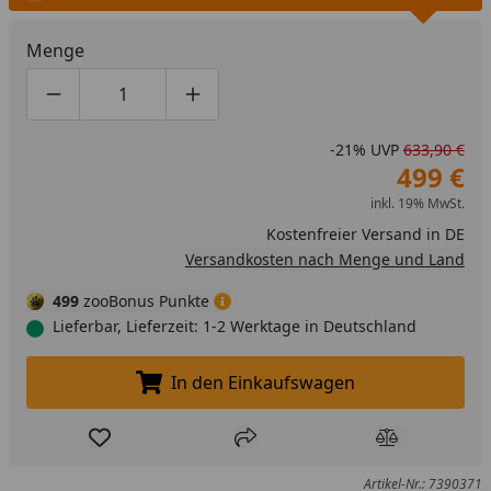
Menge
Produktmenge um eins verringern
Produktmenge manuell eingeben
Produktmenge um eins erhöhen
-21%
UVP
633,90 €
499 €
inkl. 19% MwSt.
Kostenfreier Versand in DE
Versandkosten nach Menge und Land
499
zooBonus Punkte
Lieferbar, Lieferzeit: 1-2 Werktage in Deutschland
In den Einkaufswagen
In den Einkaufswagen legen
Produkt zur Wunschliste hinzufügen
Teilen
Produkt Ver
Artikel-Nr.: 7390371