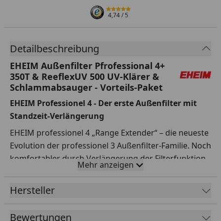
4,74
/ 5
Detailbeschreibung
EHEIM Außenfilter Pfrofessional 4+
350T & ReeflexUV 500 UV-Klärer &
Schlammabsauger - Vorteils-Paket
EHEIM Professionel 4 - Der erste Außenfilter mit
Standzeit-Verlängerung
EHEIM professionel 4 „Range Extender“ – die neueste
Evolution der professionel 3 Außenfilter-Familie. Noch
komfortabler durch Verlängerung der Filterfunktion.
Mehr anzeigen
Spitzentechnologie für höchste Ansprüche.
Mit EHEIM professionel 4 „Range Extender“
Hersteller
bekommen Sie unsere besten Außenfilter – jetzt mit
Notfall-Knopf.
Bewertungen