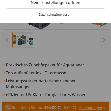
Nein, Einstellungen öffnen
Datenschutz
Impressum
Produk
Vorheriges Bild anzeigen
Näc
Praktisches Zubehörpaket für Aquarianer
Top Außenfilter inkl. Filtermasse
Leistungsstarker batteriebetriebener
Mulmsauger
effizienter UV-Klärer für glasklares Wasser
So zahlen Sie nur
494,00 €
(– 5,00 €)
Bedingungen