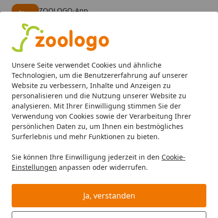
ZOOLOGO-App
Öffnen
Banner schließen
ZOOLOGO
kostenlos - Im App Store
Alle Produkte
Mein Konto
Wunschl
Eink
Unsere Seite verwendet Cookies und ähnliche
4,74
/ 5
Suchen
Technologien, um die Benutzererfahrung auf unserer
Website zu verbessern, Inhalte und Anzeigen zu
personalisieren und die Nutzung unserer Website zu
Aquaristik
Aquarienfilter, Pumpen & Zubehör
Außenfilte
Startseite
analysieren. Mit Ihrer Einwilligung stimmen Sie der
EHEIM Außenfilter Pfrofessional 4+
Verwendung von Cookies sowie der Verarbeitung Ihrer
persönlichen Daten zu, um Ihnen ein bestmögliches
350T & ReeflexUV 500 UV-Klärer &
Surferlebnis und mehr Funktionen zu bieten.
Schlammabsauger - Vorteils-Paket
Sie können Ihre Einwilligung jederzeit in den
Cookie-
Einstellungen
anpassen oder widerrufen.
Ja, verstanden