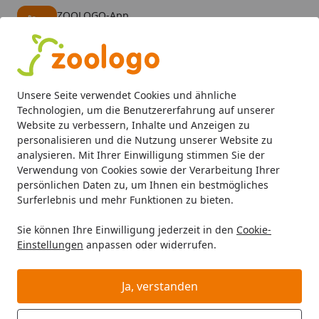
ZOOLOGO-App
Öffnen
Banner schließen
ZOOLOGO
kostenlos - Im App Store
Alle Produkte
Mein Konto
Wunschl
Eink
Unsere Seite verwendet Cookies und ähnliche
4,74
/ 5
Suchen
Technologien, um die Benutzererfahrung auf unserer
Website zu verbessern, Inhalte und Anzeigen zu
personalisieren und die Nutzung unserer Website zu
Aquaristik
Aquarienfilter, Pumpen & Zubehör
Filtermater
Startseite
analysieren. Mit Ihrer Einwilligung stimmen Sie der
EHEIM FIX 1L
Verwendung von Cookies sowie der Verarbeitung Ihrer
persönlichen Daten zu, um Ihnen ein bestmögliches
Surferlebnis und mehr Funktionen zu bieten.
Sie können Ihre Einwilligung jederzeit in den
Cookie-
Einstellungen
anpassen oder widerrufen.
Ja, verstanden