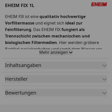
EHEIM FIX 1L
EHEIM FIX ist eine
qualitativ hochwertige
Vorfiltermasse
und eignet sich
ideal zur
Feinfilterung
. Das EHEIM FIX
fungiert als
Trennschicht zwischen mechanischen und
biologischen Filtermedien
. Hier werden gröbere
Partikel zurückgehalten und somit dem Wasser vor
Mehr anzeigen
dem Eintritt in biologisch arbeitende Filterschichten
entzogen.
Inhaltsangaben
Dieses speziell strukturierte Filtermaterial wird nach
einer Schicht EHEIM MECH oder MECHpro eingesetzt.
Hersteller
Vorteile des EHEIM FIX:
Bewertungen
Vorfiltermasse und Feinfilterung
Ideal als Schicht zwischen mechanischen und
biologischen Filtermedien