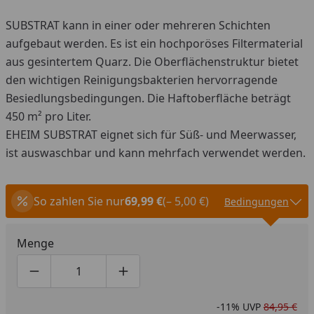
SUBSTRAT kann in einer oder mehreren Schichten
aufgebaut werden. Es ist ein hochporöses Filtermaterial
aus gesintertem Quarz. Die Oberflächenstruktur bietet
den wichtigen Reinigungsbakterien hervorragende
Besiedlungsbedingungen. Die Haftoberfläche beträgt
450 m² pro Liter.
EHEIM SUBSTRAT eignet sich für Süß- und Meerwasser,
ist auswaschbar und kann mehrfach verwendet werden.
So zahlen Sie nur
69,99 €
(– 5,00 €)
Bedingungen
Menge
Produktmenge um eins verringern
Produktmenge manuell eingeben
Produktmenge um eins erhöhen
-11%
UVP
84,95 €