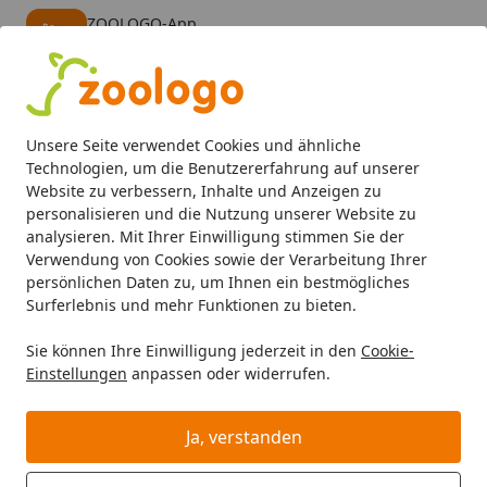
ZOOLOGO-App
Öffnen
Banner schließen
ZOOLOGO
kostenlos - Im App Store
Alle Produkte
Mein Konto
Wunschl
Eink
Unsere Seite verwendet Cookies und ähnliche
4,73
/ 5
Suchen
Technologien, um die Benutzererfahrung auf unserer
Website zu verbessern, Inhalte und Anzeigen zu
personalisieren und die Nutzung unserer Website zu
Aquaristik
Aquarienfilter, Pumpen & Zubehör
Filtermater
Startseite
analysieren. Mit Ihrer Einwilligung stimmen Sie der
EHEIM SUBSTRAT 5 Liter
Verwendung von Cookies sowie der Verarbeitung Ihrer
persönlichen Daten zu, um Ihnen ein bestmögliches
Surferlebnis und mehr Funktionen zu bieten.
Sie können Ihre Einwilligung jederzeit in den
Cookie-
Einstellungen
anpassen oder widerrufen.
Ja, verstanden