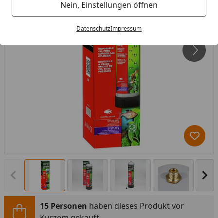
Nein, Einstellungen öffnen
Datenschutz
Impressum
Produk
Vorheriges Bild anzeigen
Näc
15 Personen
haben dieses Produkt vor
Kurzem gekauft.