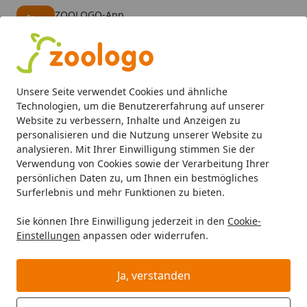
ZOOLOGO-App
Öffnen
Banner schließen
ZOOLOGO
kostenlos - Im App Store
Alle Produkte
Mein Konto
Wunschl
Eink
Unsere Seite verwendet Cookies und ähnliche
4,74
/ 5
Suchen
Technologien, um die Benutzererfahrung auf unserer
Website zu verbessern, Inhalte und Anzeigen zu
personalisieren und die Nutzung unserer Website zu
Aquaristik
Aquarientechnik
CO2 Anlagen
JBL ProFlor
Startseite
analysieren. Mit Ihrer Einwilligung stimmen Sie der
JBL ProFlora CO2 Cylinder U
Verwendung von Cookies sowie der Verarbeitung Ihrer
persönlichen Daten zu, um Ihnen ein bestmögliches
Aquarienzubehör
Surferlebnis und mehr Funktionen zu bieten.
5
(2 Bewertungen)
Sie können Ihre Einwilligung jederzeit in den
Cookie-
Einstellungen
anpassen oder widerrufen.
Ja, verstanden