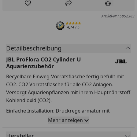
Produkt zur Wunschliste hinzufügen
Teilen
Produkt Ver
Artikel-Nr.: 5852383
4,74
/ 5
Detailbeschreibung
JBL ProFlora CO2 Cylinder U
Aquarienzubehör
Recyelbare Einweg-Vorratsflasche fertig befüllt mit
CO2. CO2 Vorratsflasche für alle CO2 Anlagen.
Versorgt Aquarienpflanzen mit ihrem Hauptnährstoff
Kohlendioxid (CO2).
Einfache Installation: Druckregelarmatur mit
Innengewinde auf das Außengewinde (M10x1) der
Mehr anzeigen
Vorratsflaschen drehen. Inklusive montiertem
Gummistandfuß für sicheren Stand. Gesamthöhe mit
Hersteller