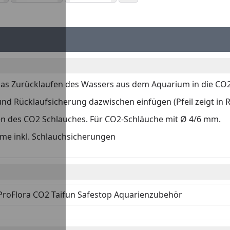
as Zurücklaufen des Wassers aus dem Aquarium in die CO2 
d Rücklaufsicherung dazwischen einfügen (Pfeil zeigt in 
en des CO2 Schlauches. Für CO2-Schläuche mit Ø 4/6 mm.
me inkl. Schlauchsicherungen
 ProFlora CO2 Taifun Safestop Aquarienzubehör