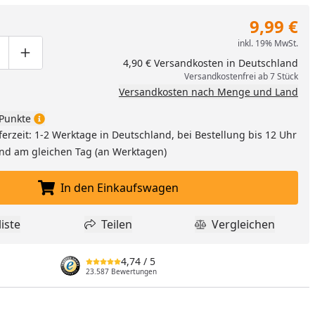
9,99 €
inkl. 19% MwSt.
ge um eins verringern
duktmenge manuell eingeben
Produktmenge um eins erhöhen
4,90 € Versandkosten in Deutschland
Versandkostenfrei ab 7 Stück
Versandkosten nach Menge und Land
Punkte
ferzeit: 1-2 Werktage in Deutschland, bei Bestellung bis 12 Uhr
and am gleichen Tag (an Werktagen)
In den Einkaufswagen
In den Einkaufswagen legen
iste
Teilen
Vergleichen
dukt zur Wunschliste hinzufügen
Teilen
Produkt Vergle
nzufügen
4,74
/ 5
23.587 Bewertungen