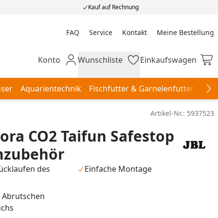
Kauf auf Rechnung
FAQ
Service
Kontakt
Meine Bestellung
Meine Bestellung
Konto
Wunschliste
Einkaufswagen
Mein Konto
Wunschliste
Einkaufswagen
ser
Aquarientechnik
Fischfutter & Garnelenfutter
Aqu
Na
Artikel-Nr.:
5937523
lora CO2 Taifun Safestop
nzubehör
ücklaufen des
Einfache Montage
 Abrutschen
uchs