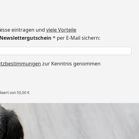
dresse eintragen und
viele Vorteile
€ Newslettergutschein
* per E-Mail sichern:
h
utzbestimmungen
zur Kenntnis genommen
lwert von 50,00 €