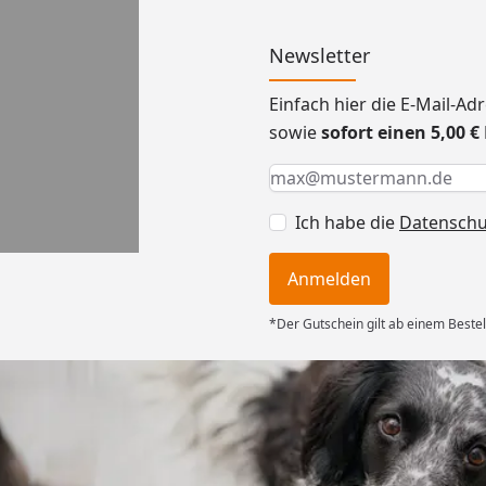
Newsletter
Einfach hier die E-Mail-A
sowie
sofort einen 5,00 
Keine Eingabe erforderlic
Eingabe erforderlich
E-Mail *
Ich habe die
Datensch
Anmelden
*Der Gutschein gilt ab einem Bestel
Versand
ng mit