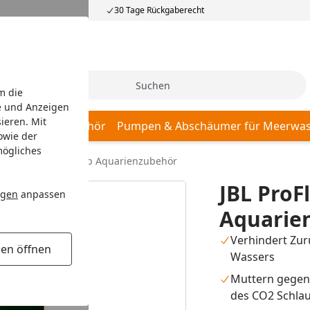
30 Tage Rückgaberecht
Suche
m die
e und Anzeigen
ieren. Mit
r, Pumpen & Zubehör
Pumpen & Abschäumer für Meerwas
owie der
mögliches
a CO2 Taifun Safestop Aquarienzubehör
JBL ProF
ngen
anpassen
Aquarie
Verhindert Zur
gen öffnen
Wassers
Muttern gegen
des CO2 Schla