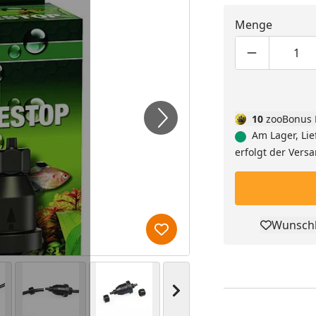
Menge
Produktmen
Pro
10
zooBonus 
Am Lager, Lie
erfolgt der Vers
Wunschl
Pro
Produkt zur Wunschliste hi
Nächstes Bild anzeigen