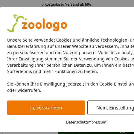
Kostenloser Versand ab 69€
4,74
/ 5
23.587 Bewertungen
Alle Produkte
Angebote
Neuheiten
Sommerhits
Alle Produkte
Unsere Seite verwendet Cookies und ähnliche Technologien, u
Benutzererfahrung auf unserer Website zu verbessern, Inhalt
zu personalisieren und die Nutzung unserer Website zu analys
Aquaristik
Aquarien
Beleuchtung
Aquarienfilte
Ihrer Einwilligung stimmen Sie der Verwendung von Cookies s
Verarbeitung Ihrer persönlichen Daten zu, um Ihnen ein best
Aquaristik
Aquarientechnik
CO2 Anlagen
JBL ProFlor
Surferlebnis und mehr Funktionen zu bieten.
Startseite
BALD VERGRIFFEN
Sie können Ihre Einwilligung jederzeit in den
Cookie-Einstellu
oder widerrufen.
Ja, verstanden
Nein, Einstellun
Datenschutz
Impressum