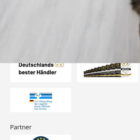
Zoologo,schnelle Lie
top“
4,74
/ 5
31.07.202
23.587 Bewertungen
Auszeichnungen
Partner