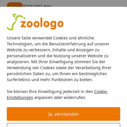
ZOOLOGO-App
Öffnen
Banner schließen
ZOOLOGO
kostenlos - Im App Store
Alle Produkte
Mein Konto
Wunschl
Eink
Unsere Seite verwendet Cookies und ähnliche
4,73
/ 5
Suchen
Technologien, um die Benutzererfahrung auf unserer
Website zu verbessern, Inhalte und Anzeigen zu
personalisieren und die Nutzung unserer Website zu
HAPPY DOG
Startseite
analysieren. Mit Ihrer Einwilligung stimmen Sie der
HAPPY DOG
Verwendung von Cookies sowie der Verarbeitung Ihrer
persönlichen Daten zu, um Ihnen ein bestmögliches
Surferlebnis und mehr Funktionen zu bieten.
Sie können Ihre Einwilligung jederzeit in den
Cookie-
Einstellungen
anpassen oder widerrufen.
Ja, verstanden