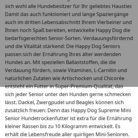
sich wohl alle Hundebesitzer für Ihr geliebtes Haustier.
Damit das auch funktioniert und lange Spaziergänge
auch im dritten Lebensabschnitt Ihrem Vierbeiner und
Ihnen noch Spaß bereiten, entwickelte Happy Dog die
bedarfsgerechten Senior-Sorten. Verdauungsfördernd
und die Vitalität stärkend: Die Happy Dog Seniors
passen sich der Ernährung Ihres älter werdenden
Hundes an. Mit speziellen Ballaststoffen, die die
Verdauung fördern, sowie Vitaminen, L-Carnitin und
natürlichen Zutaten wie Artischocken und Chicorée
entsteht ein Futter in Super-Premium-Qualität, das
sich jeder Senior unter den Hunden gerne schmecken
lässt. Dackel, Zwergpudel und Beagles können sich
zusätzlich freuen: Denn das Happy Dog Supreme Mini
Senior Hundetrockenfutter ist extra für die Ernährung
kleiner Rassen bis zu 10 Kilogramm entwickelt. Es
erhält die Lebensfreude aller quirligen Mini-Senioren.