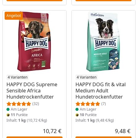
Angebot
Produkt am Lager
4 Varianten
Produkt am Lager
4 Varianten
HAPPY DOG Supreme
HAPPY DOG fit & vital
Sensible Africa
Medium Adult
Hundetrockenfutter
Hundetrockenfutter
(32)
(7)
Am Lager
Am Lager
11
Punkte
10
Punkte
Inhalt:
1 kg
(10,72 €/kg)
Inhalt:
1 kg
(9,48 €/kg)
10,72 €
9,48 €
Aktueller Preis
Akt