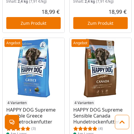
Inhalt:
2,4 kg
(7,91 €/kg)
Inhalt:
2,4 kg
(7,91 €/kg)
18,99 €
18,99 €
Aktueller Preis
Akt
Zum Produkt
Zum Produkt
Angebot
Angebot
Produkt am Lager
4 Varianten
Produkt am Lager
4 Varianten
HAPPY DOG Supreme
HAPPY DOG Supreme
Sensible Greece
Sensible Canada
Hundetrockenfutter
Hundetrockenfutter
Kontakt öffnen
Zum 
(3)
(4)
Am Lager
Am Lager