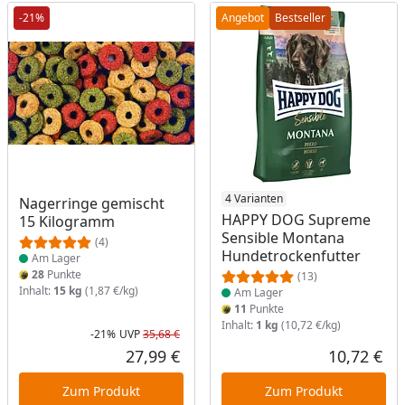
-21%
Angebot
Bestseller
Produkt am Lager
Produkt am Lager
4 Varianten
Nagerringe gemischt
HAPPY DOG Supreme
15 Kilogramm
Sensible Montana
(4)
Hundetrockenfutter
Am Lager
28
Punkte
(13)
Inhalt:
15 kg
(1,87 €/kg)
Am Lager
11
Punkte
Inhalt:
1 kg
(10,72 €/kg)
-21%
UVP
35,68 €
Rabatt in Prozent
Ursprünglicher Preis
27,99 €
10,72 €
Aktueller Preis
Akt
Zum Produkt
Zum Produkt