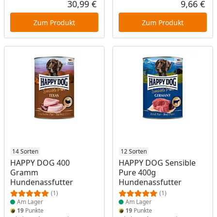
30,99 €
9,66 €
Aktueller Preis
Akt
Zum Produkt
Zum Produkt
Produkt am Lager
14 Sorten
Produkt am Lager
12 Sorten
HAPPY DOG 400
HAPPY DOG Sensible
Gramm
Pure 400g
Hundenassfutter
Hundenassfutter
(1)
(1)
Am Lager
Am Lager
19
Punkte
19
Punkte