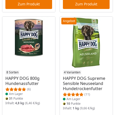
Zum Produkt
Zum Produkt
Angebot
Produkt am Lager
8 Sorten
Produkt am Lager
4 Varianten
HAPPY DOG 800g
HAPPY DOG Supreme
Hundenassfutter
Sensible Neuseeland
Hundetrockenfutter
(6)
Am Lager
(11)
31
Punkte
Am Lager
Inhalt:
4,8 kg
(6,46 €/kg)
10
Punkte
Inhalt:
1 kg
(9,66 €/kg)