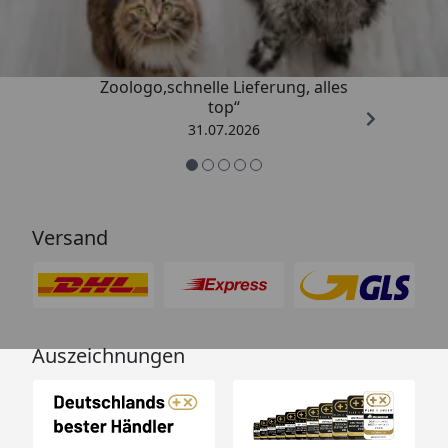
4,74
/ 5
„Gute Erfahrung mit
Zoologo,schnelle Lieferung, alles
top“
31.07.2026
Versand
Auszeichnungen