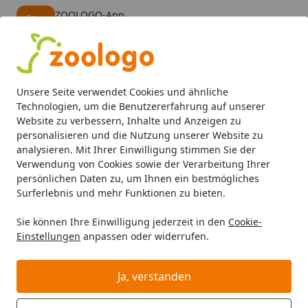
ZOOLOGO-App
Öffnen
Banner schließen
ZOOLOGO
kostenlos - Im App Store
Alle Produkte
Mein Konto
Wunschl
Eink
Unsere Seite verwendet Cookies und ähnliche
4,74
/ 5
Suchen
Technologien, um die Benutzererfahrung auf unserer
Website zu verbessern, Inhalte und Anzeigen zu
personalisieren und die Nutzung unserer Website zu
Aquaristik
Aquarieneinrichtung
Aquarienbodengrund
Startseite
analysieren. Mit Ihrer Einwilligung stimmen Sie der
ORBIT Naturkies fein
Verwendung von Cookies sowie der Verarbeitung Ihrer
persönlichen Daten zu, um Ihnen ein bestmögliches
Aquarieneinrichtung
Surferlebnis und mehr Funktionen zu bieten.
Sie können Ihre Einwilligung jederzeit in den
Cookie-
Einstellungen
anpassen oder widerrufen.
Ja, verstanden