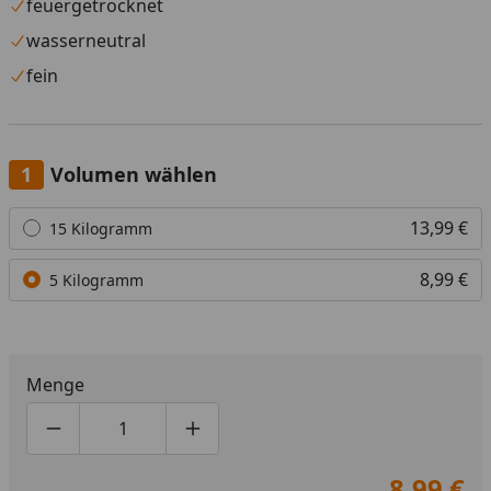
feuergetrocknet
wasserneutral
fein
Volumen wählen
Alle anzeigen (2)
13,99 €
15 Kilogramm
8,99 €
5 Kilogramm
Menge
Produktmenge um eins verringern
Produktmenge manuell eingeben
Produktmenge um eins erhöhen
8,99 €