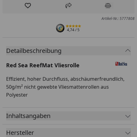
Produkt zur Wunschliste hinzufügen
Teilen
Produkt Ver
Artikel-Nr.: 5777808
4,74
/ 5
Detailbeschreibung
Red Sea ReefMat Vliesrolle
Effizient, hoher Durchfluss, abschäumerfreundlich,
50g/m² nicht gewebte Vliesmattenrollen aus
Polyester
Inhaltsangaben
Hersteller