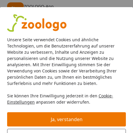
ZOOLOGO-App
Öffnen
Banner schließen
ZOOLOGO
kostenlos - Im App Store
Alle Produkte
Mein Konto
Wunschl
Eink
Unsere Seite verwendet Cookies und ähnliche
4,74
/ 5
Suchen
Technologien, um die Benutzererfahrung auf unserer
Website zu verbessern, Inhalte und Anzeigen zu
personalisieren und die Nutzung unserer Website zu
Aquaristik
Aquarienfilter, Pumpen & Zubehör
Filtermater
Startseite
analysieren. Mit Ihrer Einwilligung stimmen Sie der
Red Sea ReefMat Vliesrolle
Verwendung von Cookies sowie der Verarbeitung Ihrer
persönlichen Daten zu, um Ihnen ein bestmögliches
Surferlebnis und mehr Funktionen zu bieten.
Sie können Ihre Einwilligung jederzeit in den
Cookie-
Einstellungen
anpassen oder widerrufen.
Ja, verstanden