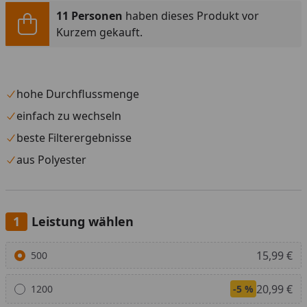
11 Personen
haben dieses Produkt vor
Kurzem gekauft.
hohe Durchflussmenge
einfach zu wechseln
beste Filterergebnisse
aus Polyester
Leistung wählen
Alle anzeigen (2)
15,99 €
500
20,99 €
1200
-5 %