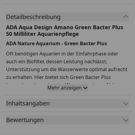
Detailbeschreibung
ADA Aqua Design Amano Green Bacter Plus
50 Milliliter Aquarienpflege
ADA Nature Aquarium - Green Bacter Plus
Oft benötigen Aquarien in der Einfahrphase oder
auch ein Biofilter, dessen Leistung nachlässt,
Unterstützung um die Wasserwerte optimal aufrecht
zu erhalten. Hier bietet sich Green Bacter Plus
besonders als geeigneter Wasserzusatz an. Neben
Mehr anzeigen
einer erhöhten bakteriellen Effizienz, sorgt Green
Bacter Plus für eine optimale Ernährung nützlicher
Inhaltsangaben
Bakterien und fördert ebenso deren Wachstum. Das
Präparat basiert hauptsächlich aus pflanzlichen,
Bewertungen
organischen Säuren sowie Mineralien und stellt keine
Gefahr für Fische, Garnelen oder Schnecken dar.