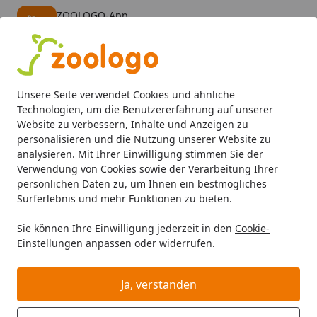
ZOOLOGO-App
Öffnen
Banner schließen
ZOOLOGO
kostenlos - Im App Store
Alle Produkte
Mein Konto
Wunschl
Eink
Unsere Seite verwendet Cookies und ähnliche
4,73
/ 5
Suchen
Technologien, um die Benutzererfahrung auf unserer
Website zu verbessern, Inhalte und Anzeigen zu
personalisieren und die Nutzung unserer Website zu
Aquaristik
Aquarienpflege
Wasseraufbereiter fürs Aqua
Startseite
analysieren. Mit Ihrer Einwilligung stimmen Sie der
ADA Aqua Design Amano Green
Verwendung von Cookies sowie der Verarbeitung Ihrer
persönlichen Daten zu, um Ihnen ein bestmögliches
Bacter Plus 50 Milliliter
Surferlebnis und mehr Funktionen zu bieten.
Aquarienpflege
Sie können Ihre Einwilligung jederzeit in den
Cookie-
BALD VERGRIFFEN
Einstellungen
anpassen oder widerrufen.
Ja, verstanden