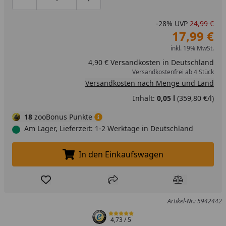
Produktmenge um eins verringern
Produktmenge manuell eingeben
Produktmenge um eins erhöhen
-28%
UVP
24,99 €
17,99 €
inkl. 19% MwSt.
4,90 € Versandkosten in Deutschland
Versandkostenfrei ab 4 Stück
Versandkosten nach Menge und Land
Inhalt:
0,05 l
(359,80 €/l)
18
zooBonus Punkte
Am Lager, Lieferzeit: 1-2 Werktage in Deutschland
In den Einkaufswagen
In den Einkaufswagen legen
Produkt zur Wunschliste hinzufügen
Teilen
Produkt Ver
Artikel-Nr.: 5942442
4,73
/ 5