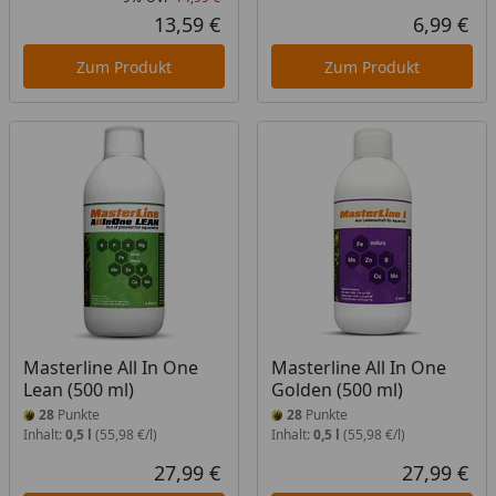
Rabatt in Prozent
Ursprünglicher Preis
13,59 €
6,99 €
Aktueller Preis
Akt
Zum Produkt
Zum Produkt
Masterline All In One
Masterline All In One
Lean (500 ml)
Golden (500 ml)
28
Punkte
28
Punkte
Inhalt:
0,5 l
(55,98 €/l)
Inhalt:
0,5 l
(55,98 €/l)
27,99 €
27,99 €
Aktueller Preis
Akt