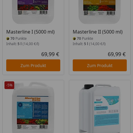
Masterline I (5000 ml)
Masterline II (5000 ml)
70
Punkte
70
Punkte
Inhalt:
5 l
(14,00 €/l)
Inhalt:
5 l
(14,00 €/l)
69,99 €
69,99 €
Aktueller Preis
Akt
Zum Produkt
Zum Produkt
-5%