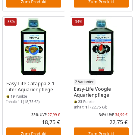
Zum Produkt
Zum Produkt
-33%
-34%
2 Varianten
Easy-Life Catappa-X 1
Easy-Life Voogle
Liter Aquarienpflege
Aquarienpflege
19
Punkte
Inhalt:
1 l
(18,75 €/l)
23
Punkte
Inhalt:
1 l
(22,75 €/l)
-33%
UVP
27,99 €
-34%
UVP
34,99 €
Rabatt in Prozent
Ursprünglicher Preis
Rab
Urs
18,75 €
22,75 €
Aktueller Preis
Akt
Zum Produkt
Zum Produkt