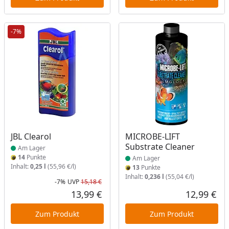
-7%
Produkt am Lager
Produkt am Lager
JBL Clearol
MICROBE-LIFT
Substrate Cleaner
Am Lager
14
Punkte
Am Lager
Inhalt:
0,25 l
(55,96 €/l)
13
Punkte
Inhalt:
0,236 l
(55,04 €/l)
-7%
UVP
15,18 €
Rabatt in Prozent
Ursprünglicher Preis
13,99 €
12,99 €
Aktueller Preis
Akt
Zum Produkt
Zum Produkt