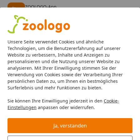
ZOOLOGO-App
Öffnen
Banner schließen
ZOOLOGO
kostenlos - Im App Store
Alle Produkte
Mein Konto
Wunschl
Eink
Unsere Seite verwendet Cookies und ähnliche
4,73
/ 5
Suchen
Technologien, um die Benutzererfahrung auf unserer
Website zu verbessern, Inhalte und Anzeigen zu
personalisieren und die Nutzung unserer Website zu
analysieren. Mit Ihrer Einwilligung stimmen Sie der
Verwendung von Cookies sowie der Verarbeitung Ihrer
persönlichen Daten zu, um Ihnen ein bestmögliches
Surferlebnis und mehr Funktionen zu bieten.
Sie können Ihre Einwilligung jederzeit in den
Cookie-
Einstellungen
anpassen oder widerrufen.
Wasseraufbereiter fürs
Aquarium
Ja, verstanden
Aquaristik
Aquarienpflege
Wasseraufbereiter fürs Aqua