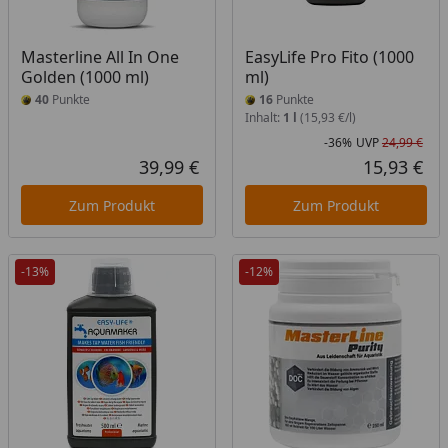
Masterline All In One
EasyLife Pro Fito (1000
Golden (1000 ml)
ml)
40
Punkte
16
Punkte
Inhalt:
1 l
(15,93 €/l)
-36%
UVP
24,99 €
Rab
Urs
39,99 €
15,93 €
Aktueller Preis
Akt
Zum Produkt
Zum Produkt
-13%
-12%