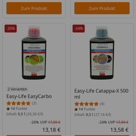
Aktueller Preis
Akt
Zum Produkt
Zum Produkt
-26%
-24%
2 Varianten
Easy-Life Catappa-X 500
Easy-Life EasyCarbo
ml
(3)
(4)
14
Punkte
14
Punkte
Inhalt:
0,5 l
(26,36 €/l)
Inhalt:
0,5 l
(27,16 €/l)
-26%
UVP
17,99 €
-24%
UVP
17,99 €
Rabatt in Prozent
Ursprünglicher Preis
Rab
Urs
13,18 €
13,58 €
Aktueller Preis
Akt