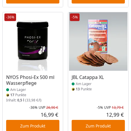
-36%
-5%
Produkt am Lager
Produkt am Lager
NYOS Phosi-Ex 500 ml
JBL Catappa XL
Wasserpflege
Am Lager
13
Punkte
Am Lager
17
Punkte
Inhalt:
0,5 l
(33,98 €/l)
-36%
UVP
26,90 €
-5%
UVP
13,79 €
Rabatt in Prozent
Ursprünglicher Preis
Rab
Urs
16,99 €
12,99 €
Aktueller Preis
Akt
Zum Produkt
Zum Produkt