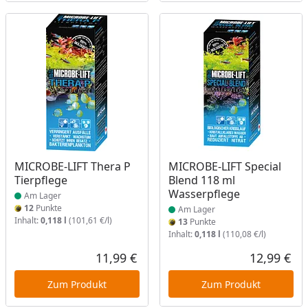
Produkt am Lager
Produkt am Lager
MICROBE-LIFT Thera P
MICROBE-LIFT Special
Tierpflege
Blend 118 ml
Wasserpflege
Am Lager
12
Punkte
Am Lager
Inhalt:
0,118 l
(101,61 €/l)
13
Punkte
Inhalt:
0,118 l
(110,08 €/l)
11,99 €
12,99 €
Aktueller Preis
Akt
Zum Produkt
Zum Produkt