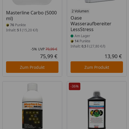
Produkt am Lager
2 Volumen
Masterline Carbo (5000
Oase
ml)
Wasseraufbereiter
76
Punkte
LessStress
Inhalt:
5 l
(15,20 €/l)
Am Lager
14
Punkte
Inhalt:
0,5 l
(27,80 €/l)
-5%
UVP
79,99 €
Rabatt in Prozent
Ursprünglicher Preis
75,99 €
13,90 €
Aktueller Preis
Akt
Zum Produkt
Zum Produkt
-36%