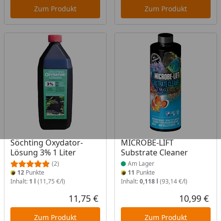
Zum Produkt
Zum Produkt
Produkt am Lager
Söchting Oxydator-
MICROBE-LIFT
Lösung 3% 1 Liter
Substrate Cleaner
(2)
Am Lager
12
Punkte
11
Punkte
Inhalt:
1 l
(11,75 €/l)
Inhalt:
0,118 l
(93,14 €/l)
11,75 €
10,99 €
Aktueller Preis
Akt
Zum Produkt
Zum Produkt