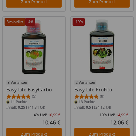
Zum Produkt
Zum Produkt
Bestseller
-4%
-19%
3 Varianten
2 Varianten
Easy-Life EasyCarbo
Easy-Life ProFito
(5)
(9)
11
Punkte
13
Punkte
Inhalt:
0,25 l
(41,84 €/l)
Inhalt:
0,5 l
(24,12 €/l)
-4%
UVP
10,99 €
-19%
UVP
14,99 €
Rabatt in Prozent
Ursprünglicher Preis
Rab
Urs
10,46 €
12,06 €
Aktueller Preis
Akt
Zum Produkt
Zum Produkt