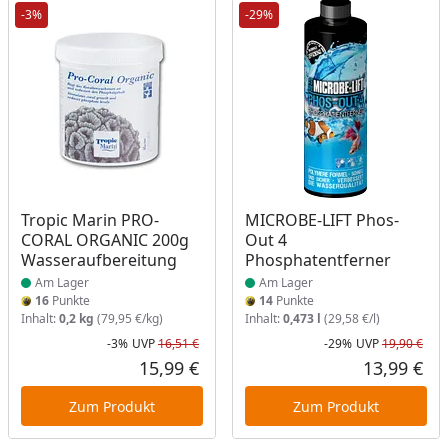
-3%
-29%
Produkt am Lager
Produkt am Lager
Tropic Marin PRO-
MICROBE-LIFT Phos-
CORAL ORGANIC 200g
Out 4
Wasseraufbereitung
Phosphatentferner
Am Lager
Am Lager
16
Punkte
14
Punkte
Inhalt:
0,2 kg
(79,95 €/kg)
Inhalt:
0,473 l
(29,58 €/l)
-3%
UVP
16,51 €
-29%
UVP
19,90 €
Rabatt in Prozent
Ursprünglicher Preis
Rab
Urs
15,99 €
13,99 €
Aktueller Preis
Akt
Zum Produkt
Zum Produkt