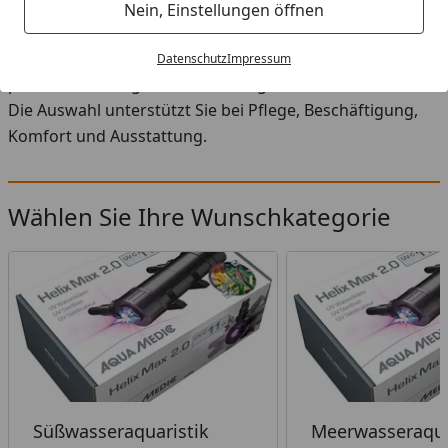
Startseite
Nein, Einstellungen öffnen
Wasseraufbereiter fürs Aquarium bei Zoologo:
praktisches Zubehör, durchdachte Produkte und
Datenschutz
Impressum
passende Lösungen für den Alltag mit Ihrem Haustier.
Die Auswahl unterstützt Sie bei Pflege, Beschäftigung,
Komfort und Ausstattung.
Wählen Sie Ihre Wunschkategorie
Süßwasseraquaristik
Meerwasseraqua