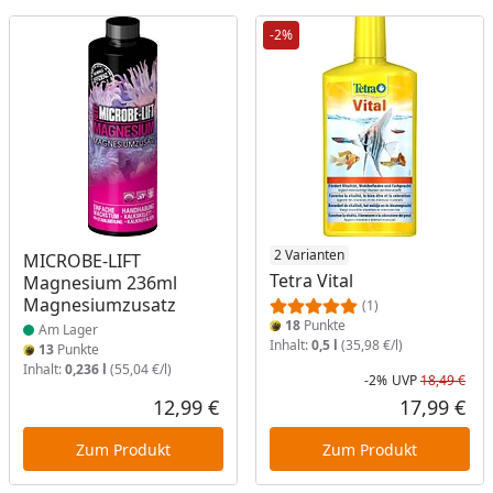
-2%
Produkt am Lager
2 Varianten
MICROBE-LIFT
Tetra Vital
Magnesium 236ml
Magnesiumzusatz
(1)
18
Punkte
Am Lager
Inhalt:
0,5 l
(35,98 €/l)
13
Punkte
Inhalt:
0,236 l
(55,04 €/l)
-2%
UVP
18,49 €
Rab
Urs
12,99 €
17,99 €
Aktueller Preis
Akt
Zum Produkt
Zum Produkt