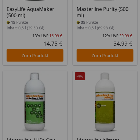
EasyLife AquaMaker
Masterline Purity (500
(500 ml)
ml)
15
Punkte
35
Punkte
Inhalt:
0,5 l
(29,50 €/l)
Inhalt:
0,5 l
(69,98 €/l)
-13%
UVP
16,99 €
-12%
UVP
39,99 €
Rabatt in Prozent
Ursprünglicher Preis
Rab
Urs
14,75 €
34,99 €
Aktueller Preis
Akt
Zum Produkt
Zum Produkt
-4%