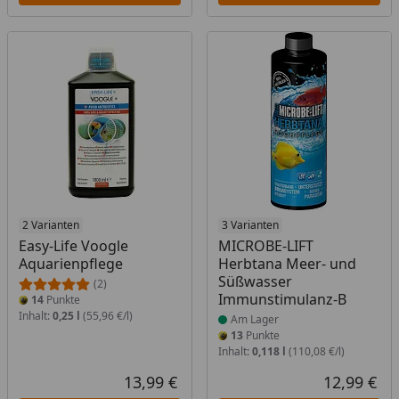
2 Varianten
Produkt am Lager
3 Varianten
Easy-Life Voogle
MICROBE-LIFT
Aquarienpflege
Herbtana Meer- und
Süßwasser
(2)
Immunstimulanz-B
14
Punkte
Inhalt:
0,25 l
(55,96 €/l)
Am Lager
13
Punkte
Inhalt:
0,118 l
(110,08 €/l)
13,99 €
12,99 €
Aktueller Preis
Akt