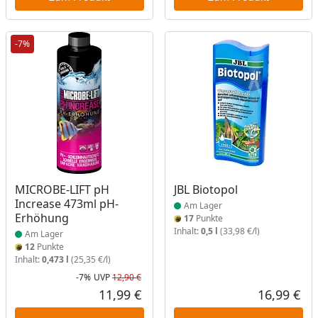
-7%
Produkt am Lager
Produkt am Lager
MICROBE-LIFT pH
JBL Biotopol
Increase 473ml pH-
Am Lager
Erhöhung
17
Punkte
Inhalt:
0,5 l
(33,98 €/l)
Am Lager
12
Punkte
Inhalt:
0,473 l
(25,35 €/l)
-7%
UVP
12,90 €
Rabatt in Prozent
Ursprünglicher Preis
11,99 €
16,99 €
Aktueller Preis
Akt