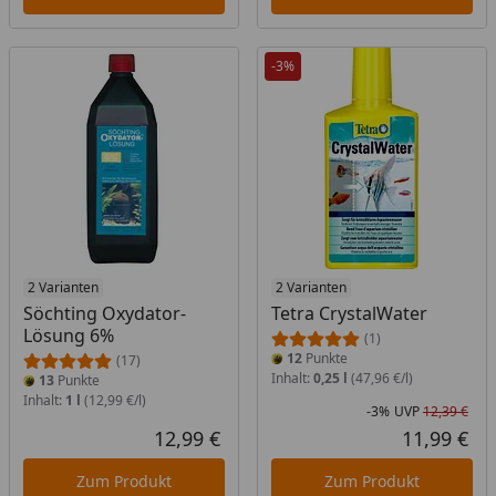
-3%
2 Varianten
2 Varianten
Söchting Oxydator-
Tetra CrystalWater
Lösung 6%
(1)
12
Punkte
(17)
Inhalt:
0,25 l
(47,96 €/l)
13
Punkte
Inhalt:
1 l
(12,99 €/l)
-3%
UVP
12,39 €
Rab
Urs
12,99 €
11,99 €
Aktueller Preis
Akt
Zum Produkt
Zum Produkt