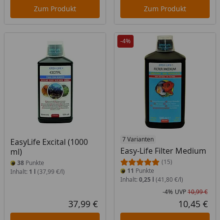
Zum Produkt
Zum Produkt
-4%
7 Varianten
EasyLife Excital (1000
Easy-Life Filter Medium
ml)
(15)
38
Punkte
11
Punkte
Inhalt:
1 l
(37,99 €/l)
Inhalt:
0,25 l
(41,80 €/l)
-4%
UVP
10,99 €
Rab
Urs
37,99 €
10,45 €
Aktueller Preis
Akt