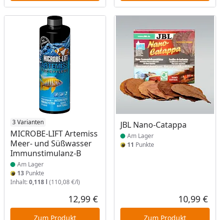
Produkt am Lager
3 Varianten
Produkt am Lager
JBL Nano-Catappa
MICROBE-LIFT Artemiss
Am Lager
Meer- und Süßwasser
11
Punkte
Immunstimulanz-B
Am Lager
13
Punkte
Inhalt:
0,118 l
(110,08 €/l)
12,99 €
10,99 €
Aktueller Preis
Akt
Zum Produkt
Zum Produkt