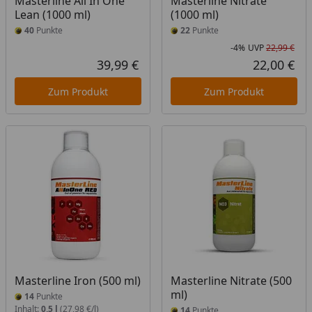
Masterline All In One
Masterline Nitrate
Lean (1000 ml)
(1000 ml)
40
Punkte
22
Punkte
-4%
UVP
22,99 €
Rab
Urs
39,99 €
22,00 €
Aktueller Preis
Akt
Zum Produkt
Zum Produkt
Masterline Iron (500 ml)
Masterline Nitrate (500
ml)
14
Punkte
Inhalt:
0,5 l
(27,98 €/l)
14
Punkte