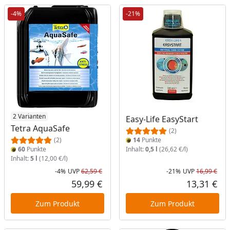
-4%
-21%
2 Varianten
Easy-Life EasyStart
Tetra AquaSafe
(2)
(2)
14
Punkte
60
Punkte
Inhalt:
0,5 l
(26,62 €/l)
Inhalt:
5 l
(12,00 €/l)
-4%
UVP
62,59 €
-21%
UVP
16,99 €
Rabatt in Prozent
Ursprünglicher Preis
Rab
Urs
59,99 €
13,31 €
Aktueller Preis
Akt
Zum Produkt
Zum Produkt