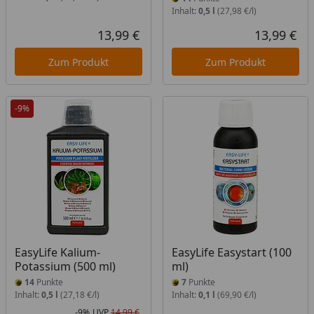
Inhalt:
0,5 l
(27,98 €/l)
13,99 €
13,99 €
Aktueller Preis
Akt
Zum Produkt
Zum Produkt
-9%
EasyLife Kalium-
EasyLife Easystart (100
Potassium (500 ml)
ml)
14
Punkte
7
Punkte
Inhalt:
0,5 l
(27,18 €/l)
Inhalt:
0,1 l
(69,90 €/l)
-9%
UVP
14,99 €