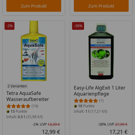
Zum Produkt
Zum Produkt
-2%
-38%
2 Varianten
Easy-Life AlgExit 1 Liter
Tetra AquaSafe
Aquarienpflege
Wasseraufbereiter
(1)
(14)
18
Punkte
13
Punkte
Inhalt:
1 l
(17,21 €/l)
Inhalt:
0,5 l
(25,98 €/l)
-2%
UVP
13,39 €
-38%
UVP
27,99 €
Rabatt in Prozent
Ursprünglicher Preis
Rab
Urs
12,99 €
17,21 €