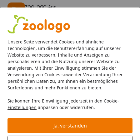
ZOOLOGO-App
Öffnen
Banner schließen
ZOOLOGO
kostenlos - Im App Store
Alle Produkte
Mein Konto
Wunschl
Eink
Unsere Seite verwendet Cookies und ähnliche
4,73
/ 5
Suchen
Technologien, um die Benutzererfahrung auf unserer
Website zu verbessern, Inhalte und Anzeigen zu
personalisieren und die Nutzung unserer Website zu
Aquaristik
Aquarienpflege
Aquariumpflanzen pflegen
Startseite
analysieren. Mit Ihrer Einwilligung stimmen Sie der
Aqua Rebell Mikro Basic Eisen 5000
Verwendung von Cookies sowie der Verarbeitung Ihrer
persönlichen Daten zu, um Ihnen ein bestmögliches
Mililiter Pflanzenpflege
Surferlebnis und mehr Funktionen zu bieten.
5
(1 Bewertung)
Sie können Ihre Einwilligung jederzeit in den
Cookie-
Einstellungen
anpassen oder widerrufen.
Ja, verstanden