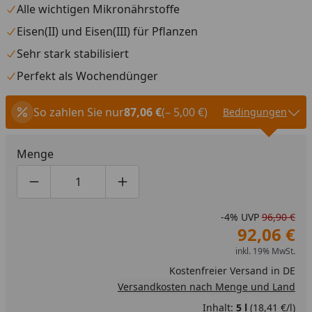
Alle wichtigen Mikronährstoffe
Eisen(II) und Eisen(III) für Pflanzen
Sehr stark stabilisiert
Perfekt als Wochendünger
So zahlen Sie nur
87,06 €
(– 5,00 €)
Bedingungen
Menge
Produktmenge um eins verringern
Produktmenge manuell eingeben
Produktmenge um eins erhöhen
-4%
UVP
96,90 €
92,06 €
inkl. 19% MwSt.
Kostenfreier Versand in DE
Versandkosten nach Menge und Land
Inhalt:
5 l
(18,41 €/l)