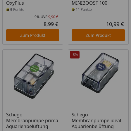
OxyPlus
MINIBOOST 100
9
Punkte
11
Punkte
-9%
UVP
9,90 €
Rabatt in Prozent
Ursprünglicher Preis
8,99 €
10,99 €
Aktueller Preis
Akt
Zum Produkt
Zum Produkt
-3%
Schego
Schego
Membranpumpe prima
Membranpumpe ideal
Aquarienbelüftung
Aquarienbelüftung