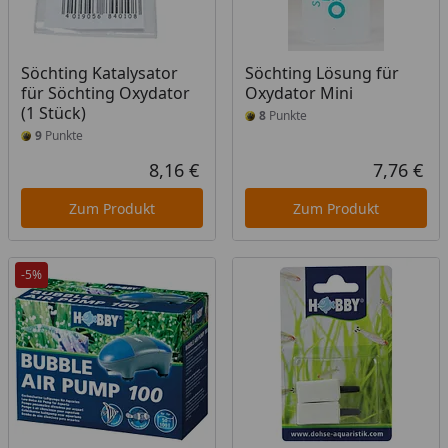
Söchting Katalysator
Söchting Lösung für
für Söchting Oxydator
Oxydator Mini
(1 Stück)
8
Punkte
9
Punkte
8,16 €
7,76 €
Aktueller Preis
Akt
Zum Produkt
Zum Produkt
-5%