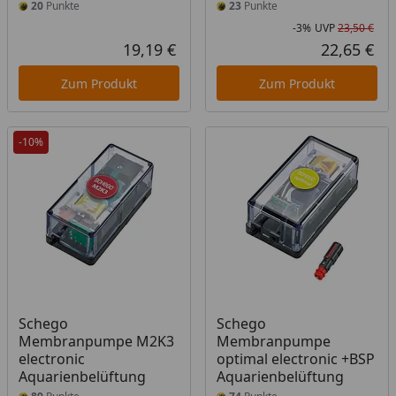
20
Punkte
23
Punkte
-3%
UVP
23,50 €
Rab
Urs
19,19 €
22,65 €
Aktueller Preis
Akt
Zum Produkt
Zum Produkt
-10%
Schego
Schego
Membranpumpe M2K3
Membranpumpe
electronic
optimal electronic +BSP
Aquarienbelüftung
Aquarienbelüftung