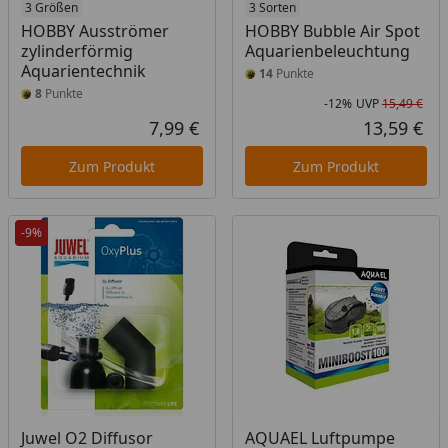
3 Größen
3 Sorten
HOBBY Ausströmer
HOBBY Bubble Air Spot
zylinderförmig
Aquarienbeleuchtung
Aquarientechnik
14
Punkte
8
Punkte
-12%
UVP
15,49 €
Rab
Urs
7,99 €
13,59 €
Aktueller Preis
Akt
Zum Produkt
Zum Produkt
-9%
Juwel O2 Diffusor
AQUAEL Luftpumpe