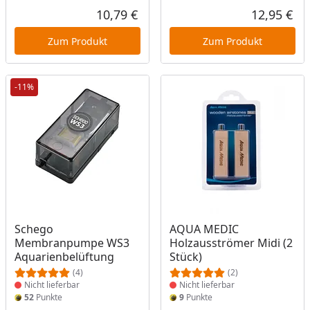
10,79 €
12,95 €
Aktueller Preis
Akt
Zum Produkt
Zum Produkt
-11%
Produkt nicht lieferbar
Produkt nicht lieferbar
Schego
AQUA MEDIC
Membranpumpe WS3
Holzausströmer Midi (2
Aquarienbelüftung
Stück)
(4)
(2)
Nicht lieferbar
Nicht lieferbar
52
Punkte
9
Punkte