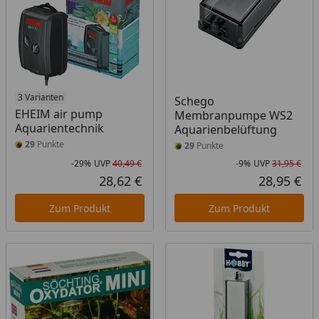
3 Varianten
Schego
EHEIM air pump
Membranpumpe WS2
Aquarientechnik
Aquarienbelüftung
29
Punkte
29
Punkte
-29%
UVP
40,49 €
-9%
UVP
31,95 €
Rabatt in Prozent
Ursprünglicher Preis
Rab
Urs
28,62 €
28,95 €
Aktueller Preis
Akt
Zum Produkt
Zum Produkt