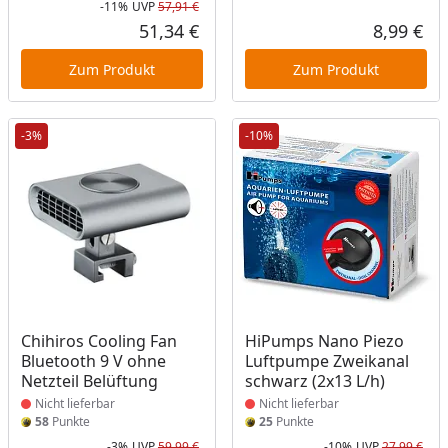
-11%
UVP
57,91 €
Rabatt in Prozent
Ursprünglicher Preis
51,34 €
8,99 €
Aktueller Preis
Akt
Zum Produkt
Zum Produkt
-3%
-10%
Produkt nicht lieferbar
Produkt nicht lieferbar
Chihiros Cooling Fan
HiPumps Nano Piezo
Bluetooth 9 V ohne
Luftpumpe Zweikanal
Netzteil Belüftung
schwarz (2x13 L/h)
Nicht lieferbar
Nicht lieferbar
58
Punkte
25
Punkte
-3%
UVP
59,99 €
-10%
UVP
27,99 €