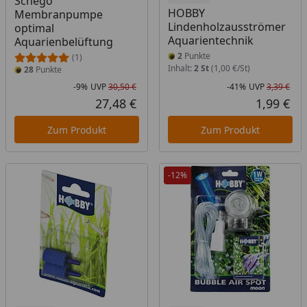
Schego
HOBBY
Membranpumpe
Lindenholzausströmer
optimal
Aquarientechnik
Aquarienbelüftung
2
Punkte
(1)
Inhalt:
2 St
(1,00 €/St)
28
Punkte
-9%
UVP
30,50 €
-41%
UVP
3,39 €
Rabatt in Prozent
Ursprünglicher Preis
Rab
Urs
27,48 €
1,99 €
Aktueller Preis
Akt
Zum Produkt
Zum Produkt
-12%