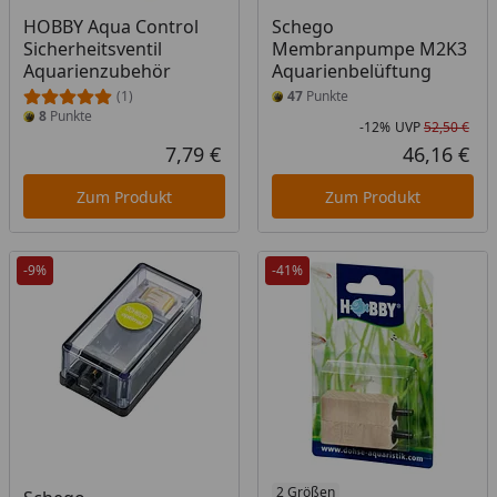
HOBBY Aqua Control
Schego
Sicherheitsventil
Membranpumpe M2K3
Aquarienzubehör
Aquarienbelüftung
(1)
47
Punkte
8
Punkte
-12%
UVP
52,50 €
Rab
Urs
7,79 €
46,16 €
Aktueller Preis
Akt
Zum Produkt
Zum Produkt
-9%
-41%
2 Größen