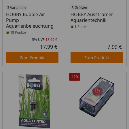
3 Varianten
3 Größen
HOBBY Bubble Air
HOBBY Ausströmer
Pump
Aquarientechnik
Aquarienbeleuchtung
8
Punkte
18
Punkte
-5%
UVP
18,99 €
Rabatt in Prozent
Ursprünglicher Preis
17,99 €
7,99 €
Aktueller Preis
Akt
Zum Produkt
Zum Produkt
-12%