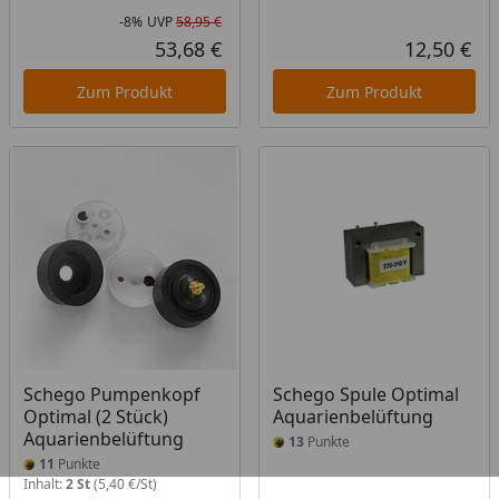
-8%
UVP
58,95 €
Rabatt in Prozent
Ursprünglicher Preis
53,68 €
12,50 €
Aktueller Preis
Akt
Zum Produkt
Zum Produkt
Schego Pumpenkopf
Schego Spule Optimal
Optimal (2 Stück)
Aquarienbelüftung
Aquarienbelüftung
13
Punkte
11
Punkte
Inhalt:
2 St
(5,40 €/St)