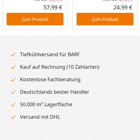
Rabatt in Prozent
Ursprünglicher Preis
Rab
Urs
57,99 €
24,99 €
Aktueller Preis
Akt
Zum Produkt
Zum Produkt
Tiefkühlversand für BARF
Kauf auf Rechnung (10 Zahlarten)
Kostenlose Fachberatung
Deutschlands bester Händler
50.000 m² Lagerfläche
Versand mit DHL