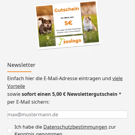
Newsletter
Einfach hier die E-Mail-Adresse eintragen und
viele
Vorteile
sowie
sofort einen 5,00 € Newslettergutschein
*
per E-Mail sichern:
Keine Eingabe erforderlich
Eingabe erforderlich
E-Mail *
Ich habe die
Datenschutzbestimmungen
zur
Kenntnis genommen