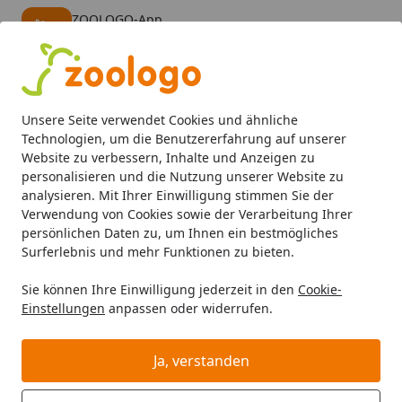
ZOOLOGO-App
Öffnen
Banner schließen
ZOOLOGO
kostenlos - Im App Store
Alle Produkte
Mein Konto
Wunschl
Eink
Unsere Seite verwendet Cookies und ähnliche
4,73
/ 5
Suchen
Technologien, um die Benutzererfahrung auf unserer
Website zu verbessern, Inhalte und Anzeigen zu
personalisieren und die Nutzung unserer Website zu
analysieren. Mit Ihrer Einwilligung stimmen Sie der
Verwendung von Cookies sowie der Verarbeitung Ihrer
persönlichen Daten zu, um Ihnen ein bestmögliches
Surferlebnis und mehr Funktionen zu bieten.
Sie können Ihre Einwilligung jederzeit in den
Cookie-
Einstellungen
anpassen oder widerrufen.
Belüftung
Ja, verstanden
Aquaristik
Aquarientechnik
Belüftung