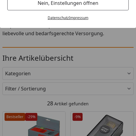
Startseite
Nein, Einstellungen öffnen
In der Kategorie Belüftung für Aquaristik finden Sie
ausgewählten Tierbedarf für Haustiere. Stöbern Sie
Datenschutz
Impressum
bequem online und passende Produkte für eine
liebevolle und bedarfsgerechte Versorgung.
Ihre Artikelübersicht
Kategorien
Filter / Sortierung
28
Artikel gefunden
Bestseller
-29%
-9%