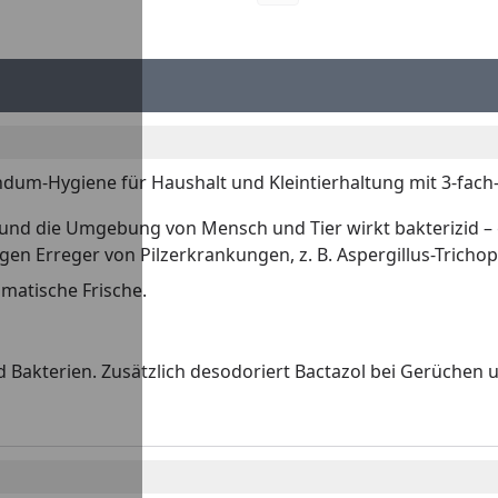
undum-Hygiene für Haushalt und Kleintierhaltung mit 3-fac
und die Umgebung von Mensch und Tier wirkt bakterizid – ge
en Erreger von Pilzerkrankungen, z. B. Aspergillus-Tricho
matische Frische.
 und Bakterien. Zusätzlich desodoriert Bactazol bei Gerüch