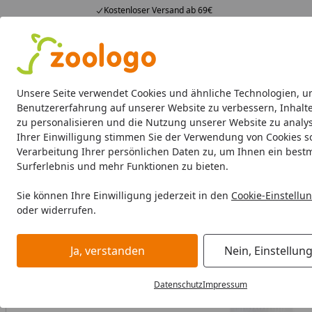
Kostenloser Versand ab 69€
4,74
/ 5
23.587 Bewertungen
Alle Produkte
Angebote
Neuheiten
Sommerhits
Alle Produkte
Unsere Seite verwendet Cookies und ähnliche Technologien, u
Benutzererfahrung auf unserer Website zu verbessern, Inhalt
zu personalisieren und die Nutzung unserer Website zu analys
Kleintier
Kleintierfutter
Kleintierheime
Pflege &
Ihrer Einwilligung stimmen Sie der Verwendung von Cookies s
Verarbeitung Ihrer persönlichen Daten zu, um Ihnen ein best
Kleintier
Pflege & Hygiene
Desinfektion & Reinigung
B
Surferlebnis und mehr Funktionen zu bieten.
Startseite
BALD VERGRIFFEN
Sie können Ihre Einwilligung jederzeit in den
Cookie-Einstellu
oder widerrufen.
Ja, verstanden
Nein, Einstellun
Datenschutz
Impressum