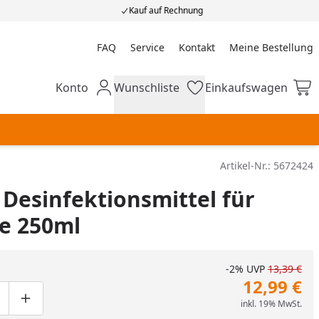
Kauf auf Rechnung
FAQ
Service
Kontakt
Meine Bestellung
Meine Bestellung
Konto
Wunschliste
Einkaufswagen
Mein Konto
Wunschliste
Einkaufswagen
Artikel-Nr.:
5672424
 Desinfektionsmittel für
re 250ml
-2%
UVP
13,39 €
12,99 €
inkl. 19% MwSt.
ge um eins verringern
duktmenge manuell eingeben
Produktmenge um eins erhöhen