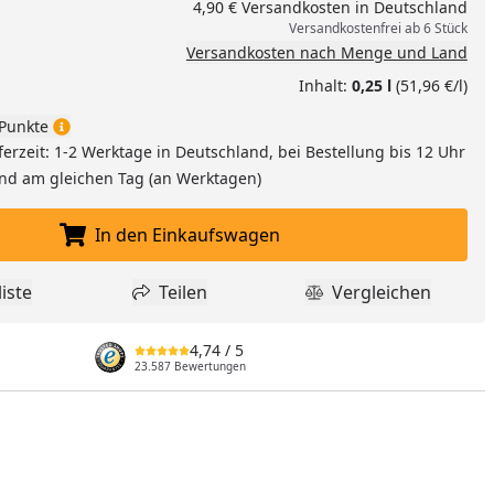
4,90 € Versandkosten in Deutschland
Versandkostenfrei ab 6 Stück
Versandkosten nach Menge und Land
Inhalt:
0,25 l
(51,96 €/l)
Punkte
ferzeit: 1-2 Werktage in Deutschland, bei Bestellung bis 12 Uhr
and am gleichen Tag (an Werktagen)
In den Einkaufswagen
In den Einkaufswagen legen
iste
Teilen
Vergleichen
dukt zur Wunschliste hinzufügen
Teilen
Produkt Vergle
4,74
/ 5
nzufügen
23.587 Bewertungen