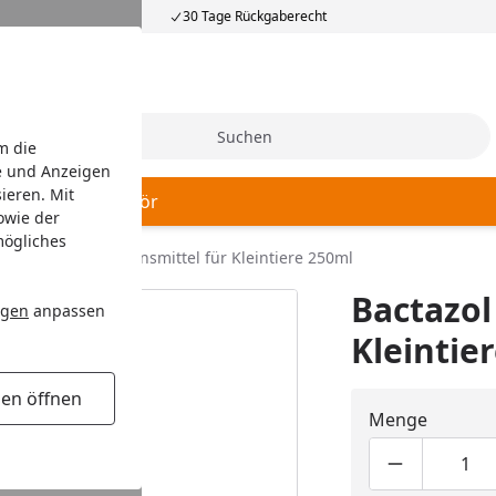
30 Tage Rückgaberecht
Suche
m die
e und Anzeigen
ieren. Mit
 Hygiene
Zubehör
owie der
mögliches
actazol Desinfektionsmittel für Kleintiere 250ml
Bactazol
ngen
anpassen
Kleintie
gen öffnen
Menge
Produktmen
Pro