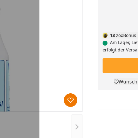
13
zooBonus 
Am Lager, Lie
erfolgt der Vers
Wunschl
Pro
Produkt zur Wunschliste hi
Nächstes Bild anzeigen