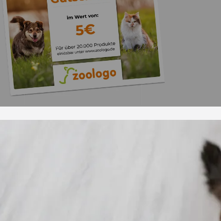
Trusted Shops
„Gute Erfahru
Zoologo,schnelle Lie
top“
4,74
/ 5
31.07.202
23.587 Bewertungen