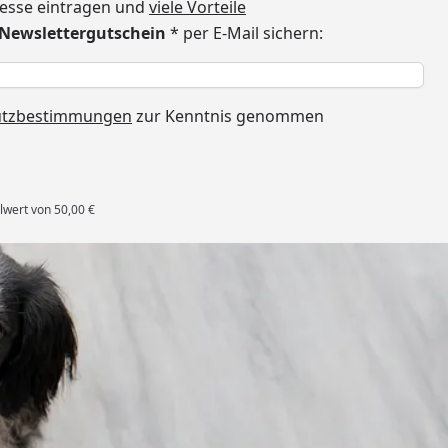
dresse eintragen und
viele Vorteile
€ Newslettergutschein
* per E-Mail sichern:
h
utzbestimmungen
zur Kenntnis genommen
lwert von 50,00 €