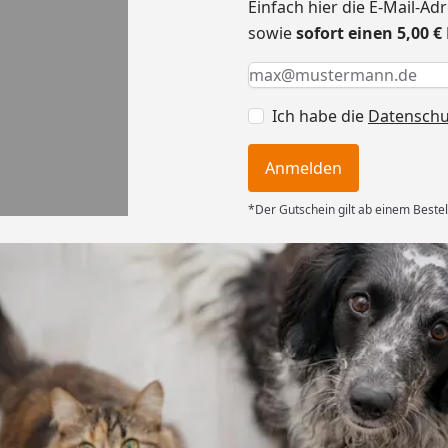
Einfach hier die E-Mail-A
sowie
sofort einen 5,00 
Keine Eingabe erforderlic
Eingabe erforderlich
E-Mail *
Ich habe die
Datensch
Anmelden
*Der Gutschein gilt ab einem Bestel
Versand
ng mit
ferung, alles
6