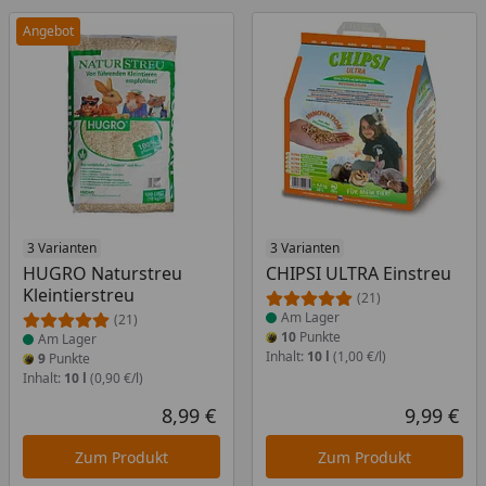
Angebot
Produkt am Lager
3 Varianten
Produkt am Lager
3 Varianten
HUGRO Naturstreu
CHIPSI ULTRA Einstreu
Kleintierstreu
(21)
Am Lager
(21)
10
Punkte
Am Lager
Inhalt:
10 l
(1,00 €/l)
9
Punkte
Inhalt:
10 l
(0,90 €/l)
8,99 €
9,99 €
Aktueller Preis
Akt
Zum Produkt
Zum Produkt