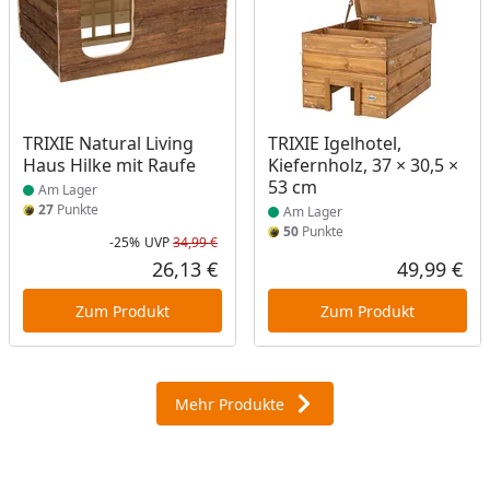
Produkt am Lager
Produkt am Lager
TRIXIE Natural Living
TRIXIE Igelhotel,
Haus Hilke mit Raufe
Kiefernholz, 37 × 30,5 ×
53 cm
Am Lager
27
Punkte
Am Lager
50
Punkte
-25%
UVP
34,99 €
Rabatt in Prozent
Ursprünglicher Preis
26,13 €
49,99 €
Aktueller Preis
Akt
Zum Produkt
Zum Produkt
Mehr Produkte