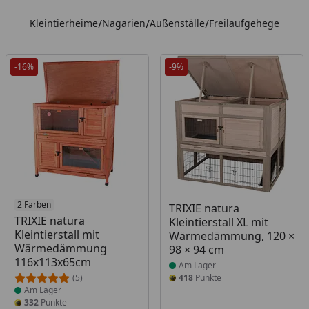
Kleintierheime
/
Nagarien
/
Außenställe
/
Freilaufgehege
-16%
-9%
Produkt am Lager
2 Farben
Produkt am Lager
TRIXIE natura
TRIXIE natura
Kleintierstall XL mit
Kleintierstall mit
Wärmedämmung, 120 ×
Wärmedämmung
98 × 94 cm
116x113x65cm
Am Lager
(5)
418
Punkte
Am Lager
332
Punkte