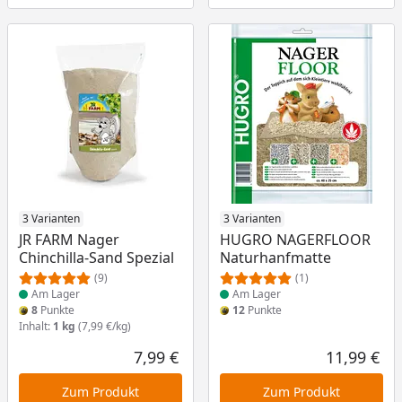
Produkt am Lager
3 Varianten
Produkt am Lager
3 Varianten
JR FARM Nager
HUGRO NAGERFLOOR
Chinchilla-Sand Spezial
Naturhanfmatte
(9)
(1)
Am Lager
Am Lager
8
Punkte
12
Punkte
Inhalt:
1 kg
(7,99 €/kg)
7,99 €
11,99 €
Aktueller Preis
Akt
Zum Produkt
Zum Produkt