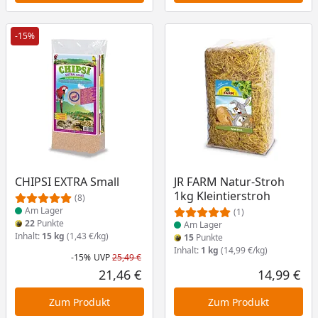
-15%
Produkt am Lager
Produkt am Lager
CHIPSI EXTRA Small
JR FARM Natur-Stroh
1kg Kleintierstroh
(8)
Am Lager
(1)
22
Punkte
Am Lager
Inhalt:
15 kg
(1,43 €/kg)
15
Punkte
Inhalt:
1 kg
(14,99 €/kg)
-15%
UVP
25,49 €
Rabatt in Prozent
Ursprünglicher Preis
21,46 €
14,99 €
Aktueller Preis
Akt
Zum Produkt
Zum Produkt