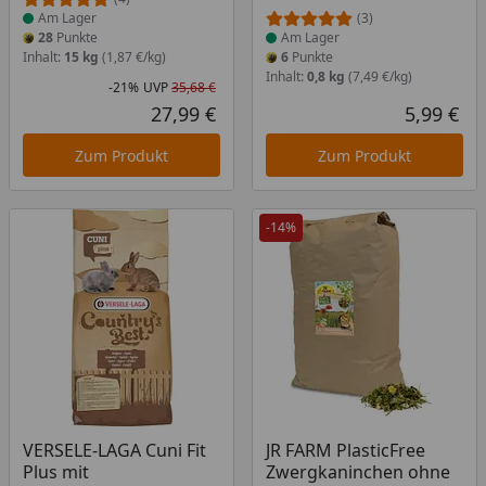
Am Lager
(3)
28
Punkte
Am Lager
Inhalt:
15 kg
(1,87 €/kg)
6
Punkte
Inhalt:
0,8 kg
(7,49 €/kg)
-21%
UVP
35,68 €
Rabatt in Prozent
Ursprünglicher Preis
27,99 €
5,99 €
Aktueller Preis
Akt
Zum Produkt
Zum Produkt
-14%
Produkt am Lager
Produkt am Lager
VERSELE-LAGA Cuni Fit
JR FARM PlasticFree
Plus mit
Zwergkaninchen ohne