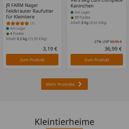
Vers 8kg Cuni Complete
JR FARM Nager
Kaninchen
Feldkräuter Raufutter
Am Lager
für Kleintiere
37
Punkte
Inhalt:
8 kg
(4,62 €/kg)
(1)
Am Lager
4
Punkte
Inhalt:
0,2 kg
(15,95 €/kg)
-27%
UVP
50,95 €
Rab
Urs
3,19 €
36,99 €
Aktueller Preis
Akt
Zum Produkt
Zum Produkt
Mehr Produkte
Kleintierheime