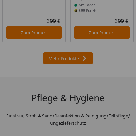
Am Lager
399
Punkte
399 €
399 €
Aktueller Preis
Akt
Zum Produkt
Zum Produkt
Mehr Produkte
Pflege & Hygiene
Einstreu, Stroh & Sand
/
Desinfektion & Reinigung
/
Fellpflege
/
Ungezieferschutz