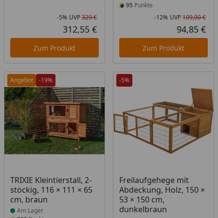
95
Punkte
-5%
UVP
329 €
-12%
UVP
109,00 €
Rabatt in Prozent
Ursprünglicher Preis
Rab
Urs
312,55 €
94,85 €
Aktueller Preis
Akt
Zum Produkt
Zum Produkt
Angebot
-19%
-5%
Produkt am Lager
Produkt am Lager
TRIXIE Kleintierstall, 2-
Freilaufgehege mit
stöckig, 116 × 111 × 65
Abdeckung, Holz, 150 ×
cm, braun
53 × 150 cm,
dunkelbraun
Am Lager