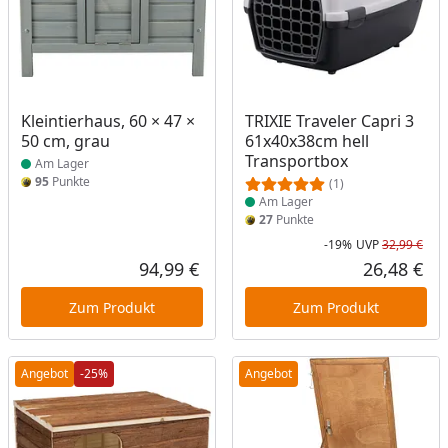
Produkt am Lager
Produkt am Lager
Kleintierhaus, 60 × 47 ×
TRIXIE Traveler Capri 3
50 cm, grau
61x40x38cm hell
Transportbox
Am Lager
95
Punkte
(1)
Am Lager
27
Punkte
-19%
UVP
32,99 €
Rab
Urs
94,99 €
26,48 €
Aktueller Preis
Akt
Zum Produkt
Zum Produkt
Angebot
-25%
Angebot