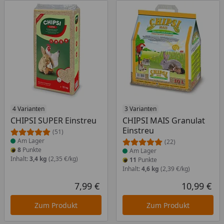
Produkt am Lager
4 Varianten
Produkt am Lager
3 Varianten
CHIPSI SUPER Einstreu
CHIPSI MAIS Granulat
Einstreu
(51)
Am Lager
(22)
8
Punkte
Am Lager
Inhalt:
3,4 kg
(2,35 €/kg)
11
Punkte
Inhalt:
4,6 kg
(2,39 €/kg)
7,99 €
10,99 €
Aktueller Preis
Akt
Zum Produkt
Zum Produkt