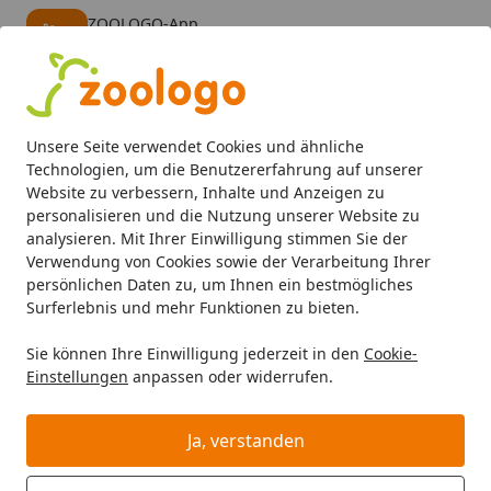
ZOOLOGO-App
Öffnen
Banner schließen
ZOOLOGO
kostenlos - Im App Store
Alle Produkte
Mein Konto
Wunschl
Eink
Unsere Seite verwendet Cookies und ähnliche
4,74
/ 5
Suchen
Technologien, um die Benutzererfahrung auf unserer
Website zu verbessern, Inhalte und Anzeigen zu
personalisieren und die Nutzung unserer Website zu
analysieren. Mit Ihrer Einwilligung stimmen Sie der
Verwendung von Cookies sowie der Verarbeitung Ihrer
persönlichen Daten zu, um Ihnen ein bestmögliches
Surferlebnis und mehr Funktionen zu bieten.
Sie können Ihre Einwilligung jederzeit in den
Cookie-
Einstellungen
anpassen oder widerrufen.
Kleintier
Ja, verstanden
Kleintier