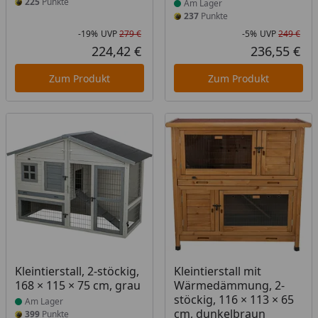
225
Punkte
Am Lager
237
Punkte
-19%
UVP
279 €
-5%
UVP
249 €
Rabatt in Prozent
Ursprünglicher Preis
Rab
Urs
224,42 €
236,55 €
Aktueller Preis
Akt
Zum Produkt
Zum Produkt
Produkt am Lager
Produkt am Lager
Kleintierstall, 2-stöckig,
Kleintierstall mit
168 × 115 × 75 cm, grau
Wärmedämmung, 2-
stöckig, 116 × 113 × 65
Am Lager
cm, dunkelbraun
399
Punkte