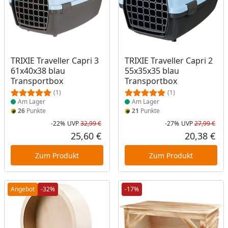
Produkt am Lager
Produkt am Lager
TRIXIE Traveller Capri 3
TRIXIE Traveller Capri 2
61x40x38 blau
55x35x35 blau
Transportbox
Transportbox
(1)
(1)
Am Lager
Am Lager
26
Punkte
21
Punkte
-22%
UVP
32,99 €
-27%
UVP
27,99 €
Rabatt in Prozent
Ursprünglicher Preis
Rab
Urs
25,60 €
20,38 €
Aktueller Preis
Akt
Zum Produkt
Zum Produkt
Angebot
-32%
-17%