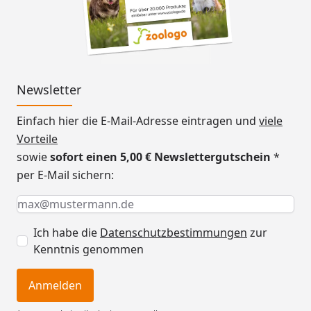
Newsletter
Einfach hier die E-Mail-Adresse eintragen und
viele
Vorteile
sowie
sofort einen 5,00 € Newslettergutschein
*
per E-Mail sichern:
Keine Eingabe erforderlich
Eingabe erforderlich
E-Mail *
Ich habe die
Datenschutzbestimmungen
zur
Kenntnis genommen
Anmelden