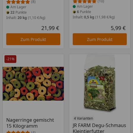
(10)
(8)
Am Lager
Am Lager
6
Punkte
22
Punkte
Inhalt:
0,5 kg
(11,98 €/kg)
Inhalt:
20 kg
(1,10 €/kg)
21,99 €
5,99 €
Aktueller Preis
Akt
Zum Produkt
Zum Produkt
-21%
Produkt am Lager
Produkt am Lager
4 Varianten
Nagerringe gemischt
JR FARM Degu-Schmaus
15 Kilogramm
Kleintierfutter
(4)