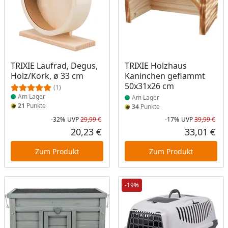
Produkt am Lager
Produkt am Lager
TRIXIE Laufrad, Degus,
TRIXIE Holzhaus
Holz/Kork, ø 33 cm
Kaninchen geflammt
50x31x26 cm
(1)
Am Lager
Am Lager
21
Punkte
34
Punkte
-32%
UVP
29,99 €
-17%
UVP
39,99 €
Rabatt in Prozent
Ursprünglicher Preis
Rab
Urs
20,23 €
33,01 €
Aktueller Preis
Akt
Zum Produkt
Zum Produkt
-19%