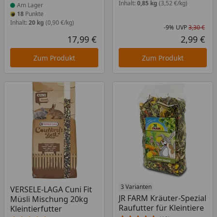
Inhalt:
0,85 kg
(3,52 €/kg)
Am Lager
18
Punkte
Inhalt:
20 kg
(0,90 €/kg)
-9%
UVP
3,30 €
Rab
Urs
17,99 €
2,99 €
Aktueller Preis
Akt
Zum Produkt
Zum Produkt
Produkt am Lager
Produkt am Lager
3 Varianten
VERSELE-LAGA Cuni Fit
JR FARM Kräuter-Spezial
Müsli Mischung 20kg
Raufutter für Kleintiere
Kleintierfutter