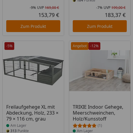
184
Punkte
-9%
UVP
169,00 €
-7%
UVP
199,00 €
Rabatt in Prozent
Ursprünglicher Preis
Rab
Urs
153,79 €
183,37 €
Aktueller Preis
Akt
Zum Produkt
Zum Produkt
-5%
Angebot
-12%
Produkt am Lager
Produkt am Lager
Freilaufgehege XL mit
TRIXIE Indoor Gehege,
Abdeckung, Holz, 233 ×
Meerschweinchen,
79 × 116 cm, grau
Holz/Kunsstoff
Am Lager
(1)
313
Punkte
Am Lager