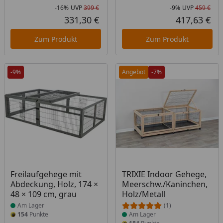
-16%
UVP
399 €
-9%
UVP
459 €
Rabatt in Prozent
Ursprünglicher Preis
Rab
Urs
331,30 €
417,63 €
Aktueller Preis
Akt
Zum Produkt
Zum Produkt
-9%
Angebot
-7%
Produkt am Lager
Produkt am Lager
Freilaufgehege mit
TRIXIE Indoor Gehege,
Abdeckung, Holz, 174 ×
Meerschw./Kaninchen,
48 × 109 cm, grau
Holz/Metall
Am Lager
(1)
154
Punkte
Am Lager