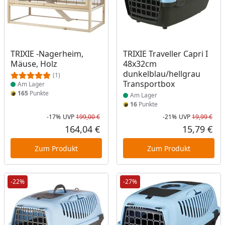
Produkt am Lager
Produkt am Lager
TRIXIE -Nagerheim,
TRIXIE Traveller Capri I
Mäuse, Holz
48x32cm
dunkelblau/hellgrau
(1)
Transportbox
Am Lager
165
Punkte
Am Lager
16
Punkte
-17%
UVP
199,00 €
-21%
UVP
19,99 €
Rabatt in Prozent
Ursprünglicher Preis
Rab
Urs
164,04 €
15,79 €
Aktueller Preis
Akt
Zum Produkt
Zum Produkt
-22%
-27%