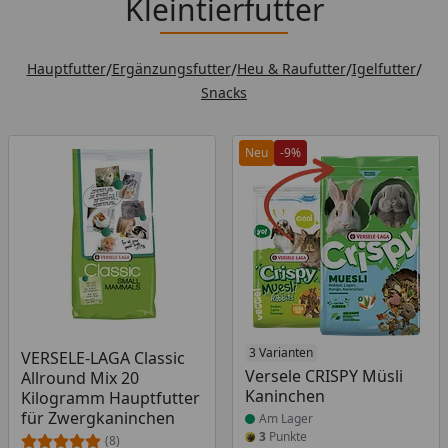
Kleintierfutter
Hauptfutter
/
Ergänzungsfutter
/
Heu & Raufutter
/
Igelfutter
/
Snacks
Neu
-9%
Produkt am Lager
Produkt am Lager
3 Varianten
VERSELE-LAGA Classic
Versele CRISPY Müsli
Allround Mix 20
Kaninchen
Kilogramm Hauptfutter
für Zwergkaninchen
Am Lager
3
Punkte
(8)