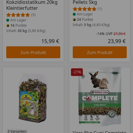
Kokzidiostatikum 20kg
Pellets 5kg
Kleintierfutter
(1)
Am Lager
(5)
24
Punkte
Am Lager
Inhalt:
5 kg
(4,80 €/kg)
16
Punkte
Inhalt:
20 kg
(0,80 €/kg)
-14%
UVP
27,99 €
Rab
Urs
15,99 €
23,99 €
Aktueller Preis
Akt
Zum Produkt
Zum Produkt
-27%
Produkt am Lager
3 Varianten
Produkt am Lager