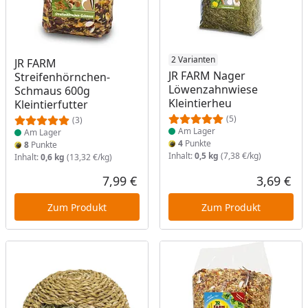
Produkt am Lager
Produkt am Lager
2 Varianten
JR FARM
JR FARM Nager
Streifenhörnchen-
Löwenzahnwiese
Schmaus 600g
Kleintierheu
Kleintierfutter
(5)
(3)
Am Lager
Am Lager
4
Punkte
8
Punkte
Inhalt:
0,5 kg
(7,38 €/kg)
Inhalt:
0,6 kg
(13,32 €/kg)
7,99 €
3,69 €
Aktueller Preis
Akt
Zum Produkt
Zum Produkt