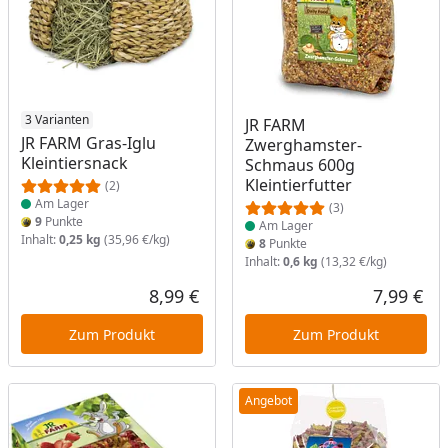
Produkt am Lager
3 Varianten
Produkt am Lager
JR FARM
JR FARM Gras-Iglu
Zwerghamster-
Kleintiersnack
Schmaus 600g
Kleintierfutter
(2)
Am Lager
(3)
9
Punkte
Am Lager
Inhalt:
0,25 kg
(35,96 €/kg)
8
Punkte
Inhalt:
0,6 kg
(13,32 €/kg)
8,99 €
7,99 €
Aktueller Preis
Akt
Zum Produkt
Zum Produkt
Angebot