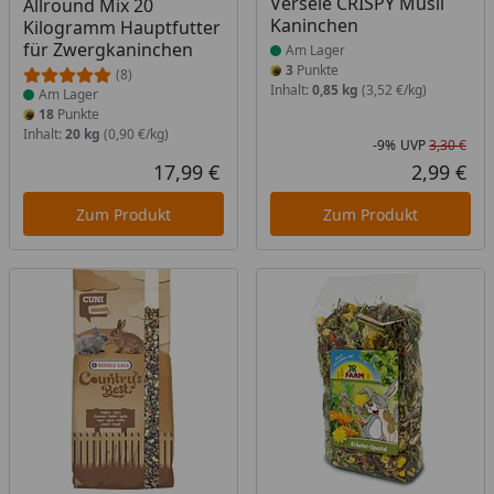
Versele CRISPY Müsli
Allround Mix 20
Kaninchen
Kilogramm Hauptfutter
für Zwergkaninchen
Am Lager
3
Punkte
(8)
Inhalt:
0,85 kg
(3,52 €/kg)
Am Lager
18
Punkte
Inhalt:
20 kg
(0,90 €/kg)
-9%
UVP
3,30 €
Rab
Urs
17,99 €
2,99 €
Aktueller Preis
Akt
Zum Produkt
Zum Produkt