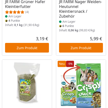
JR FARM Grüner Hafer
JR FARM Nager Weiden-
Kleintierfutter
Heutunnel
Kleintiersnack /
(4)
Zubehör
Am Lager
4
Punkte
Am Lager
Inhalt:
0,1 kg
(31,90 €/kg)
6
Punkte
Inhalt:
0,06 kg
(99,83 €/kg)
3,19 €
5,99 €
Aktueller Preis
Akt
Zum Produkt
Zum Produkt
Neu
-9%