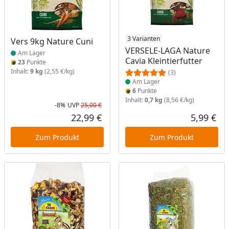
Produkt am Lager
Produkt am Lager
3 Varianten
Vers 9kg Nature Cuni
VERSELE-LAGA Nature
Am Lager
Cavia Kleintierfutter
23
Punkte
Inhalt:
9 kg
(2,55 €/kg)
(3)
Am Lager
6
Punkte
Inhalt:
0,7 kg
(8,56 €/kg)
-8%
UVP
25,00 €
Rabatt in Prozent
Ursprünglicher Preis
22,99 €
5,99 €
Aktueller Preis
Akt
Zum Produkt
Zum Produkt