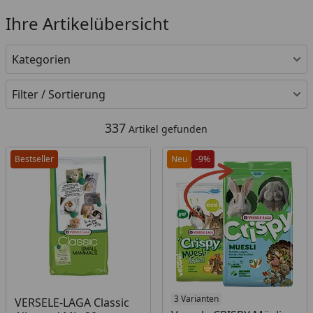
Ihre Artikelübersicht
Kategorien
Filter / Sortierung
337
Artikel gefunden
Bestseller
Neu
-9%
Produkt am Lager
Produkt am Lager
3 Varianten
VERSELE-LAGA Classic