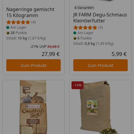
Produkt am Lager
Produkt am Lager
4 Varianten
Nagerringe gemischt
JR FARM Degu-Schmaus
15 Kilogramm
Kleintierfutter
(4)
Am Lager
(3)
28
Punkte
Am Lager
Inhalt:
15 kg
(1,87 €/kg)
6
Punkte
Inhalt:
0,8 kg
(7,49 €/kg)
-21%
UVP
35,68 €
Rabatt in Prozent
Ursprünglicher Preis
27,99 €
5,99 €
Aktueller Preis
Akt
Zum Produkt
Zum Produkt
-14%