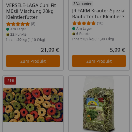
Produkt am Lager
Produkt am Lager
3 Varianten
VERSELE-LAGA Cuni Fit
JR FARM Kräuter-Spezial
Müsli Mischung 20kg
Raufutter für Kleintiere
Kleintierfutter
(10)
(8)
Am Lager
Am Lager
6
Punkte
22
Punkte
Inhalt:
0,5 kg
(11,98 €/kg)
Inhalt:
20 kg
(1,10 €/kg)
21,99 €
5,99 €
Aktueller Preis
Akt
Zum Produkt
Zum Produkt
-21%