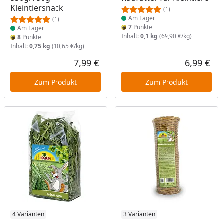
Kleintiersnack
(1)
Am Lager
(1)
7
Punkte
Am Lager
Inhalt:
0,1 kg
(69,90 €/kg)
8
Punkte
Inhalt:
0,75 kg
(10,65 €/kg)
7,99 €
6,99 €
Aktueller Preis
Akt
Zum Produkt
Zum Produkt
Produkt am Lager
4 Varianten
Produkt am Lager
3 Varianten