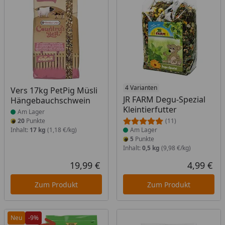
Produkt am Lager
Produkt am Lager
4 Varianten
Vers 17kg PetPig Müsli
JR FARM Degu-Spezial
Hängebauchschwein
Kleintierfutter
Am Lager
20
Punkte
(11)
Inhalt:
17 kg
(1,18 €/kg)
Am Lager
5
Punkte
Inhalt:
0,5 kg
(9,98 €/kg)
19,99 €
4,99 €
Aktueller Preis
Akt
Zum Produkt
Zum Produkt
Neu
-9%