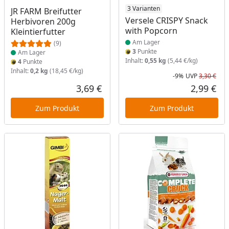
Produkt am Lager
Produkt am Lager
3 Varianten
JR FARM Breifutter
Versele CRISPY Snack
Herbivoren 200g
with Popcorn
Kleintierfutter
Am Lager
(9)
3
Punkte
Am Lager
Inhalt:
0,55 kg
(5,44 €/kg)
4
Punkte
Inhalt:
0,2 kg
(18,45 €/kg)
-9%
UVP
3,30 €
Rab
Urs
3,69 €
2,99 €
Aktueller Preis
Akt
Zum Produkt
Zum Produkt