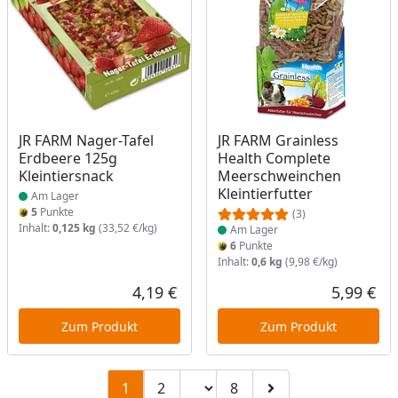
Produkt am Lager
Produkt am Lager
JR FARM Nager-Tafel
JR FARM Grainless
Erdbeere 125g
Health Complete
Kleintiersnack
Meerschweinchen
Kleintierfutter
Am Lager
5
Punkte
(3)
Inhalt:
0,125 kg
(33,52 €/kg)
Am Lager
6
Punkte
Inhalt:
0,6 kg
(9,98 €/kg)
4,19 €
5,99 €
Aktueller Preis
Akt
Zum Produkt
Zum Produkt
Seitenzahl ändern
1
2
8
Zu Seite 2
Zu Seite 8
Zur nächsten Seite