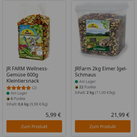
Produkt am Lager
Produkt am Lager
JR FARM Wellness-
JRFarm 2kg Eimer Igel-
Gemüse 600g
Schmaus
Kleintiersnack
Am Lager
22
Punkte
(2)
Inhalt:
2 kg
(11,00 €/kg)
Am Lager
6
Punkte
Inhalt:
0,6 kg
(9,98 €/kg)
5,99 €
21,99 €
Aktueller Preis
Akt
Zum Produkt
Zum Produkt