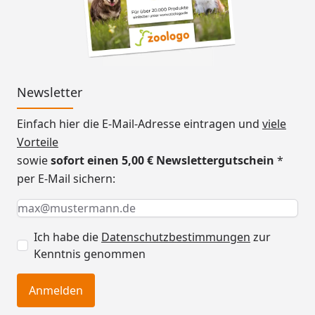
Newsletter
Einfach hier die E-Mail-Adresse eintragen und
viele
Vorteile
sowie
sofort einen 5,00 € Newslettergutschein
*
per E-Mail sichern:
Keine Eingabe erforderlich
Eingabe erforderlich
E-Mail *
Ich habe die
Datenschutzbestimmungen
zur
Kenntnis genommen
Anmelden