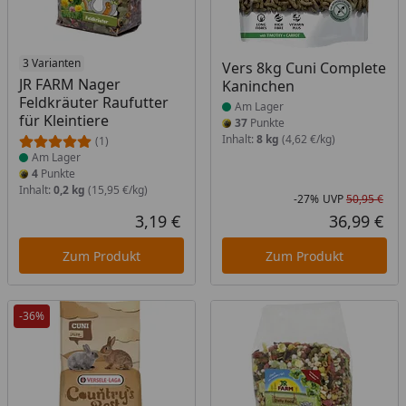
Produkt am Lager
3 Varianten
Produkt am Lager
Vers 8kg Cuni Complete
JR FARM Nager
Kaninchen
Feldkräuter Raufutter
Am Lager
für Kleintiere
37
Punkte
Inhalt:
8 kg
(4,62 €/kg)
(1)
Am Lager
4
Punkte
Inhalt:
0,2 kg
(15,95 €/kg)
-27%
UVP
50,95 €
Rab
Urs
3,19 €
36,99 €
Aktueller Preis
Akt
Zum Produkt
Zum Produkt
-36%