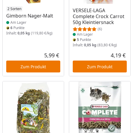
Produkt am Lager
2 Sorten
Produkt am Lager
VERSELE-LAGA
Gimborn Nager-Malt
Complete Crock Carrot
50g Kleintiersnack
Am Lager
6
Punkte
(6)
Inhalt:
0,05 kg
(119,80 €/kg)
Am Lager
5
Punkte
Inhalt:
0,05 kg
(83,80 €/kg)
5,99 €
4,19 €
Aktueller Preis
Akt
Zum Produkt
Zum Produkt