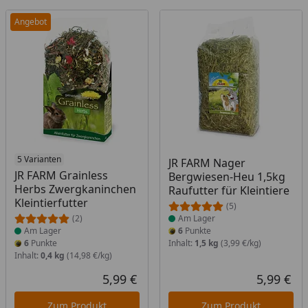
Angebot
Produkt am Lager
5 Varianten
Produkt am Lager
JR FARM Nager
JR FARM Grainless
Bergwiesen-Heu 1,5kg
Herbs Zwergkaninchen
Raufutter für Kleintiere
Kleintierfutter
(5)
(2)
Am Lager
Am Lager
6
Punkte
6
Punkte
Inhalt:
1,5 kg
(3,99 €/kg)
Inhalt:
0,4 kg
(14,98 €/kg)
5,99 €
5,99 €
Aktueller Preis
Akt
Zum Produkt
Zum Produkt