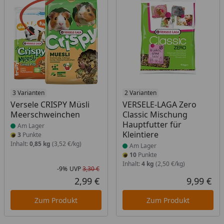
Produkt am Lager
3 Varianten
Produkt am Lager
2 Varianten
Versele CRISPY Müsli
VERSELE-LAGA Zero
Meerschweinchen
Classic Mischung
Hauptfutter für
Am Lager
Kleintiere
3
Punkte
Inhalt:
0,85 kg
(3,52 €/kg)
Am Lager
10
Punkte
Inhalt:
4 kg
(2,50 €/kg)
-9%
UVP
3,30 €
Rabatt in Prozent
Ursprünglicher Preis
2,99 €
9,99 €
Aktueller Preis
Akt
Zum Produkt
Zum Produkt