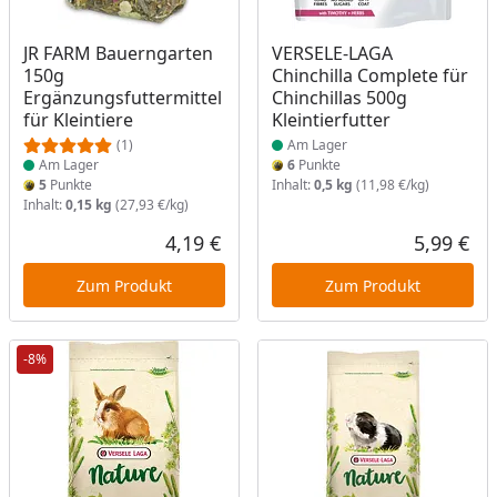
Produkt am Lager
Produkt am Lager
JR FARM Bauerngarten
VERSELE-LAGA
150g
Chinchilla Complete für
Ergänzungsfuttermittel
Chinchillas 500g
für Kleintiere
Kleintierfutter
(1)
Am Lager
Am Lager
6
Punkte
5
Punkte
Inhalt:
0,5 kg
(11,98 €/kg)
Inhalt:
0,15 kg
(27,93 €/kg)
4,19 €
5,99 €
Aktueller Preis
Akt
Zum Produkt
Zum Produkt
-8%