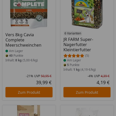
Produkt am Lager
Produkt am Lager
6 Varianten
Vers 8kg Cavia
JR FARM Super-
Complete
Nagerfutter
Meerschweinchen
Kleintierfutter
Am Lager
40
Punkte
(5)
Inhalt:
8 kg
(5,00 €/kg)
Am Lager
5
Punkte
Inhalt:
1 kg
(4,19 €/kg)
-21%
UVP
50,95 €
-4%
UVP
4,39 €
Rabatt in Prozent
Ursprünglicher Preis
Rab
Urs
39,99 €
4,19 €
Aktueller Preis
Akt
Zum Produkt
Zum Produkt