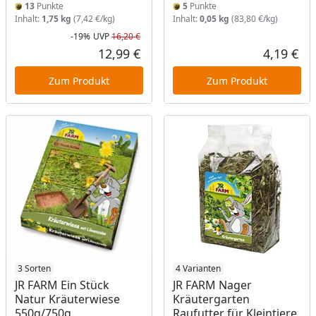
13
Punkte
5
Punkte
Inhalt:
1,75 kg
(7,42 €/kg)
Inhalt:
0,05 kg
(83,80 €/kg)
-19%
UVP
16,20 €
Rabatt in Prozent
Ursprünglicher Preis
12,99 €
4,19 €
Aktueller Preis
Akt
Zum Produkt
Zum Produkt
Produkt am Lager
3 Sorten
Produkt am Lager
4 Varianten
JR FARM Ein Stück
JR FARM Nager
Natur Kräuterwiese
Kräutergarten
550g/750g
Raufutter für Kleintiere