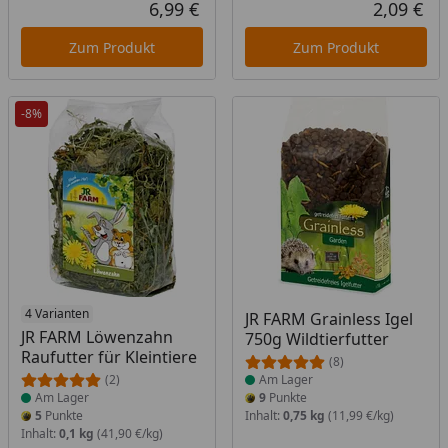
6,99 €
2,09 €
Aktueller Preis
Akt
Zum Produkt
Zum Produkt
-8%
Produkt am Lager
4 Varianten
Produkt am Lager
JR FARM Grainless Igel
JR FARM Löwenzahn
750g Wildtierfutter
Raufutter für Kleintiere
(8)
(2)
Am Lager
Am Lager
9
Punkte
5
Punkte
Inhalt:
0,75 kg
(11,99 €/kg)
Inhalt:
0,1 kg
(41,90 €/kg)