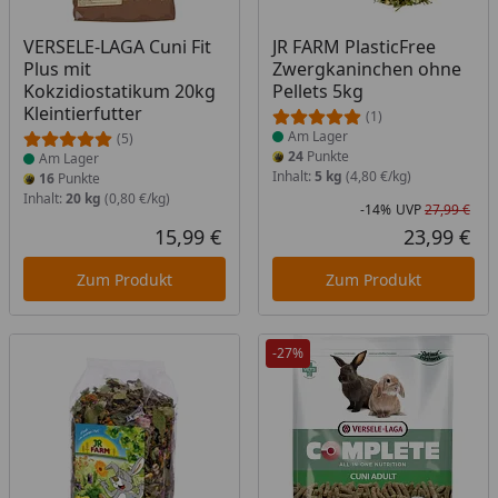
Produkt am Lager
Produkt am Lager
VERSELE-LAGA Cuni Fit
JR FARM PlasticFree
Plus mit
Zwergkaninchen ohne
Kokzidiostatikum 20kg
Pellets 5kg
Kleintierfutter
(1)
Am Lager
(5)
24
Punkte
Am Lager
Inhalt:
5 kg
(4,80 €/kg)
16
Punkte
Inhalt:
20 kg
(0,80 €/kg)
-14%
UVP
27,99 €
Rab
Urs
15,99 €
23,99 €
Aktueller Preis
Akt
Zum Produkt
Zum Produkt
-27%