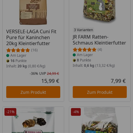
Produkt am Lager
Produkt am Lager
3 Varianten
VERSELE-LAGA Cuni Fit
JR FARM Ratten-
Pure für Kaninchen
Schmaus Kleintierfutter
20kg Kleintierfutter
(4)
(16)
Am Lager
Am Lager
8
Punkte
16
Punkte
Inhalt:
0,6 kg
(13,32 €/kg)
Inhalt:
20 kg
(0,80 €/kg)
-36%
UVP
24,99 €
Rabatt in Prozent
Ursprünglicher Preis
15,99 €
7,99 €
Aktueller Preis
Akt
Zum Produkt
Zum Produkt
-21%
-4%