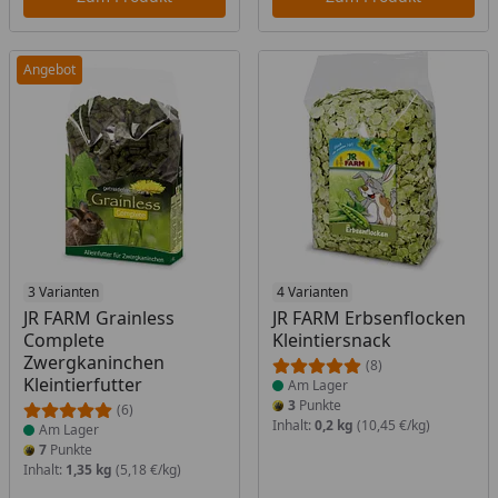
Angebot
Produkt am Lager
3 Varianten
Produkt am Lager
4 Varianten
JR FARM Grainless
JR FARM Erbsenflocken
Complete
Kleintiersnack
Zwergkaninchen
(8)
Kleintierfutter
Am Lager
3
Punkte
(6)
Inhalt:
0,2 kg
(10,45 €/kg)
Am Lager
7
Punkte
Inhalt:
1,35 kg
(5,18 €/kg)