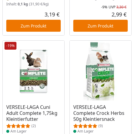
Inhalt:
0,1 kg
(31,90 €/kg)
-9%
UVP
3,30 €
Rab
Urs
3,19 €
2,99 €
Aktueller Preis
Akt
Zum Produkt
Zum Produkt
-19%
Produkt am Lager
Produkt am Lager
VERSELE-LAGA Cuni
VERSELE-LAGA
Adult Complete 1,75kg
Complete Crock Herbs
Kleintierfutter
50g Kleintiersnack
(2)
(9)
Am Lager
Am Lager