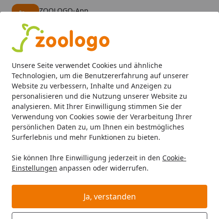
ZOOLOGO-App
Öffnen
Banner schließen
ZOOLOGO
kostenlos - Im App Store
Alle Produkte
Mein Konto
Wunschl
Eink
Unsere Seite verwendet Cookies und ähnliche
4,74
/ 5
Suchen
Technologien, um die Benutzererfahrung auf unserer
Website zu verbessern, Inhalte und Anzeigen zu
personalisieren und die Nutzung unserer Website zu
analysieren. Mit Ihrer Einwilligung stimmen Sie der
Verwendung von Cookies sowie der Verarbeitung Ihrer
persönlichen Daten zu, um Ihnen ein bestmögliches
Surferlebnis und mehr Funktionen zu bieten.
Sie können Ihre Einwilligung jederzeit in den
Cookie-
Einstellungen
anpassen oder widerrufen.
Kleintierfutter
Ja, verstanden
Kleintier
Kleintierfutter