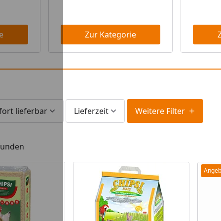
e
Zur Kategorie
fort lieferbar
Lieferzeit
Weitere Filter
efunden
Angeb