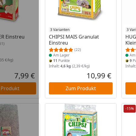
 Lager
Produkt am Lager
3 Varianten
Prod
3 Var
R Einstreu
CHIPSI MAIS Granulat
HUG
Einstreu
Klei
51)
(22)
Am Lager
Am 
35 €/kg)
11
Punkte
9
Pu
Inhalt:
4,6 kg
(2,39 €/kg)
Inhalt
7,99 €
10,99 €
Aktueller Preis
Aktueller P
 Produkt
Zum Produkt
-15%