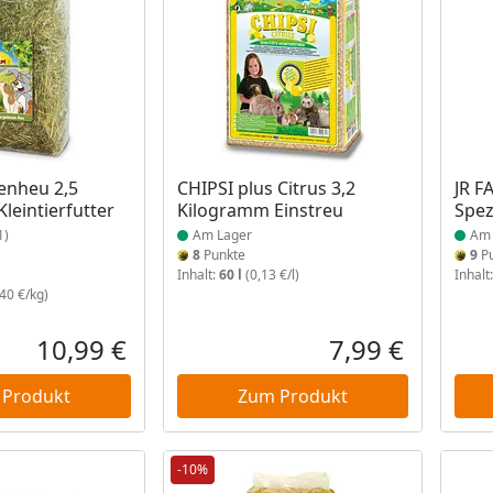
 Lager
Produkt am Lager
Prod
enheu 2,5
CHIPSI plus Citrus 3,2
JR F
leintierfutter
Kilogramm Einstreu
Spez
1)
Am Lager
Am 
8
Punkte
9
Pu
Inhalt:
60 l
(0,13 €/l)
Inhalt
40 €/kg)
10,99 €
7,99 €
Aktueller Preis
Aktueller P
 Produkt
Zum Produkt
-10%