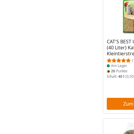
Produkt am
CAT'S BEST 
(40 Liter) K
Kleintierstr
(
Am Lager
20
Punkte
Inhalt:
40 l
(0,50 
Zum