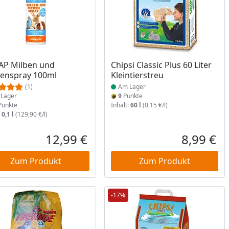
ukt am Lager
Produkt am Lager
AP Milben und
Chipsi Classic Plus 60 Liter
enspray 100ml
Kleintierstreu
(1)
Am Lager
Lager
9
Punkte
unkte
Inhalt:
60 l
(0,15 €/l)
:
0,1 l
(129,90 €/l)
12,99 €
8,99 €
reis
Aktueller Preis
Akt
Zum Produkt
Zum Produkt
-17%