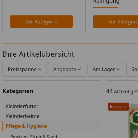
Reinigung
Zur Kategorie
Zur Kategori
Ihre Artikelübersicht
Preisspanne
Angebote
Am Lager
So
44
Kategorien
Artikel g
Kleintierfutter
Bestseller
Kleintierheime
Pflege & Hygiene
Einstreu, Stroh & Sand