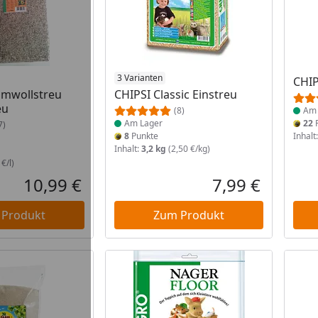
 Lager
Produkt am Lager
3 Varianten
Prod
CHIP
mwollstreu
CHIPSI Classic Einstreu
eu
(8)
Am 
Am Lager
22
P
7)
8
Punkte
Inhalt
Inhalt:
3,2 kg
(2,50 €/kg)
€/l)
10,99 €
7,99 €
Aktueller Preis
Aktueller P
 Produkt
Zum Produkt