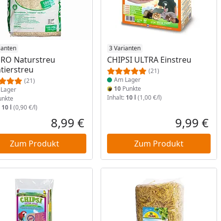
ukt am Lager
ianten
Produkt am Lager
3 Varianten
RO Naturstreu
CHIPSI ULTRA Einstreu
ntierstreu
(21)
Am Lager
(21)
10
Punkte
Lager
Inhalt:
10 l
(1,00 €/l)
nkte
:
10 l
(0,90 €/l)
8,99 €
9,99 €
reis
Aktueller Preis
Akt
Zum Produkt
Zum Produkt