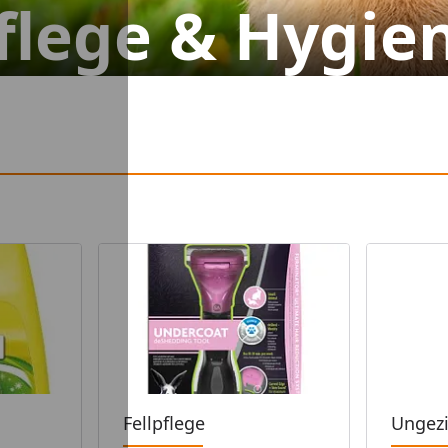
flege & Hygie
Fellpflege
Ungezi