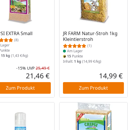
ukt am Lager
Produkt am Lager
SI EXTRA Small
JR FARM Natur-Stroh 1kg
Kleintierstroh
(8)
Lager
(1)
unkte
Am Lager
:
15 kg
(1,43 €/kg)
15
Punkte
Inhalt:
1 kg
(14,99 €/kg)
-15%
UVP
25,49 €
Rabatt in Prozent
Ursprünglicher Preis
21,46 €
14,99 €
reis
Aktueller Preis
Akt
Zum Produkt
Zum Produkt