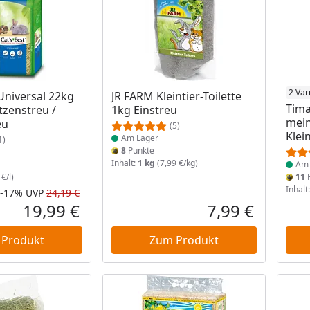
 Lager
Produkt am Lager
Prod
2 Var
Universal 22kg
JR FARM Kleintier-Toilette
Tima
atzenstreu /
1kg Einstreu
mein
eu
(5)
Klei
Am Lager
1)
8
Punkte
Inhalt:
1 kg
(7,99 €/kg)
Am 
€/l)
11
P
Inhalt
-17%
UVP
24,19 €
Rabatt in Prozent
Ursprünglicher Preis
19,99 €
7,99 €
Aktueller Preis
Aktueller P
 Produkt
Zum Produkt