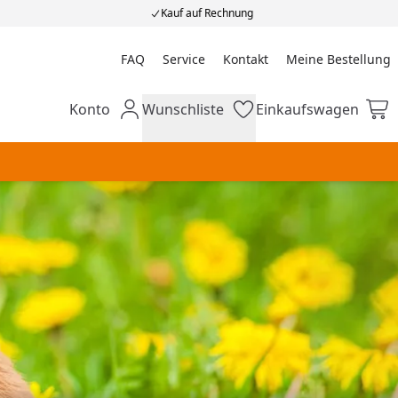
Kauf auf Rechnung
FAQ
Service
Kontakt
Meine Bestellung
Meine Bestellung
Konto
Wunschliste
Einkaufswagen
Mein Konto
Wunschliste
Einkaufswagen