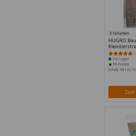
Produkt am
3 Varianten
HUGRO Bau
Kleintierstr
(
Am Lager
11
Punkte
Inhalt:
15 l
(0,73 
Zum