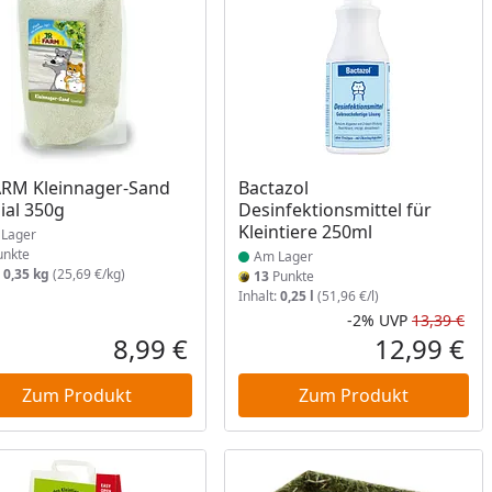
ukt am Lager
Produkt am Lager
ARM Kleinnager-Sand
Bactazol
ial 350g
Desinfektionsmittel für
Kleintiere 250ml
Lager
nkte
Am Lager
:
0,35 kg
(25,69 €/kg)
13
Punkte
Inhalt:
0,25 l
(51,96 €/l)
-2%
UVP
13,39 €
Rab
Urs
8,99 €
12,99 €
reis
Aktueller Preis
Akt
Zum Produkt
Zum Produkt