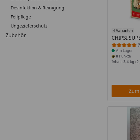
Desinfektion & Reinigung
Fellpflege
Ungezieferschutz
Produkt am
4 Varianten
Zubehör
CHIPSI SUPE
(
Am Lager
8
Punkte
Inhalt:
3,4 kg
(2,
Zum