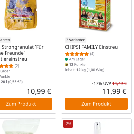
ukt am Lager
ianten
Produkt am Lager
2 Varianten
 Strohgranulat 'Für
CHIPSI FAMILY Einstreu
e Freunde'
(4)
ntiereinstreu
Am Lager
12
Punkte
(2)
Inhalt:
12 kg
(1,00 €/kg)
Lager
unkte
:
20 l
(0,55 €/l)
-17%
UVP
14,49 €
Rab
Urs
10,99 €
11,99 €
reis
Aktueller Preis
Akt
Zum Produkt
Zum Produkt
-2%