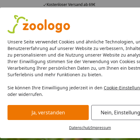
Kostenloser Versand ab 69€
4,74
/ 5
23.588 Bewertungen
Alle Produkte
Angebote
Neuheiten
Sommerhits
Alle Produkte
Unsere Seite verwendet Cookies und ähnliche Technologien, u
Benutzererfahrung auf unserer Website zu verbessern, Inhalt
zu personalisieren und die Nutzung unserer Website zu analys
Kleintier
Kleintierfutter
Kleintierheime
Pflege &
Ihrer Einwilligung stimmen Sie der Verwendung von Cookies s
Verarbeitung Ihrer persönlichen Daten zu, um Ihnen ein best
Surferlebnis und mehr Funktionen zu bieten.
Sie können Ihre Einwilligung jederzeit in den
Cookie-Einstellu
oder widerrufen.
Ja, verstanden
Nein, Einstellun
Datenschutz
Impressum