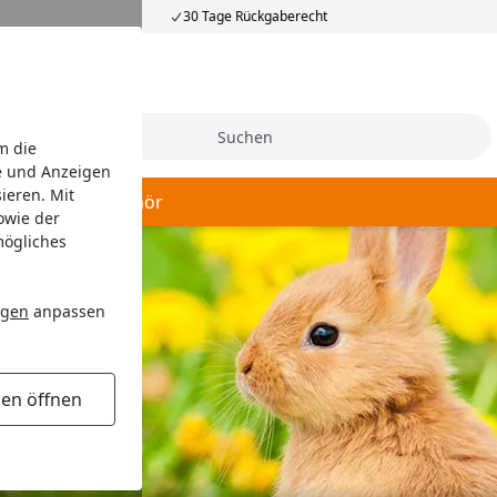
30 Tage Rückgaberecht
Suche
m die
e und Anzeigen
ieren. Mit
 Hygiene
Zubehör
owie der
mögliches
ngen
anpassen
gen öffnen