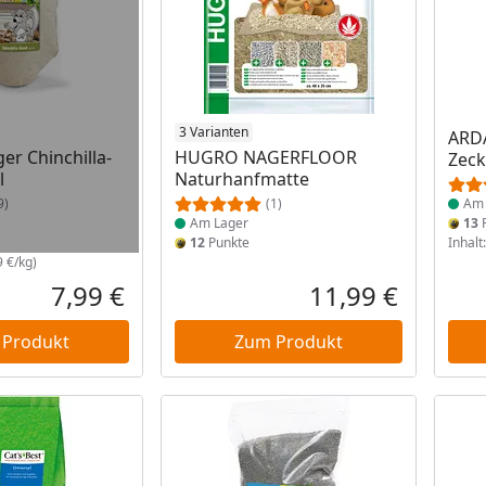
 Lager
Produkt am Lager
3 Varianten
Prod
ARD
er Chinchilla-
HUGRO NAGERFLOOR
Zeck
l
Naturhanfmatte
9)
(1)
Am 
Am Lager
13
P
12
Punkte
Inhalt
9 €/kg)
7,99 €
11,99 €
Aktueller Preis
Aktueller P
 Produkt
Zum Produkt