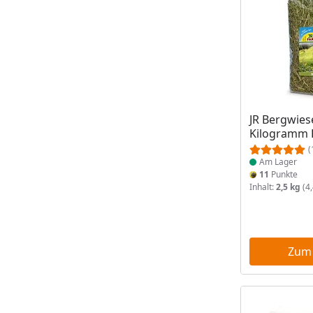
Produkt am
JR Bergwies
Kilogramm K
(
Am Lager
11
Punkte
Inhalt:
2,5 kg
(4,
Zum