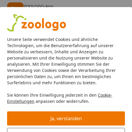
ZOOLOGO-App
Öffnen
Banner schließen
ZOOLOGO
kostenlos - Im App Store
Alle Produkte
Mein Konto
Wunschl
Eink
Unsere Seite verwendet Cookies und ähnliche
4,74
/ 5
Suchen
Technologien, um die Benutzererfahrung auf unserer
Website zu verbessern, Inhalte und Anzeigen zu
personalisieren und die Nutzung unserer Website zu
Kleintier
Pflege & Hygiene
Einstreu, Stroh & Sand
CHIP
Startseite
analysieren. Mit Ihrer Einwilligung stimmen Sie der
CHIPSI MAIS Granulat Einstreu
Verwendung von Cookies sowie der Verarbeitung Ihrer
persönlichen Daten zu, um Ihnen ein bestmögliches
5
(22 Bewertungen)
Surferlebnis und mehr Funktionen zu bieten.
Sie können Ihre Einwilligung jederzeit in den
Cookie-
Einstellungen
anpassen oder widerrufen.
Ja, verstanden