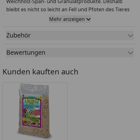
Weichholz-Span- und Granulatprodukte. Deshalb
bleibt es nicht so leicht an Fell und Pfoten des Tieres
hängen und wird nicht aus dem Käfig getragen. Aus
Mehr anzeigen
diesem Grund stellt es z.B. auch für Katzen eine
interessante Alternative dar.
Zubehör
Das natürliche Maisprodukt hat einen
Bewertungen
eigenständigen, für das Tier angenehmen Charakter
und Duft.
Kunden kauften auch