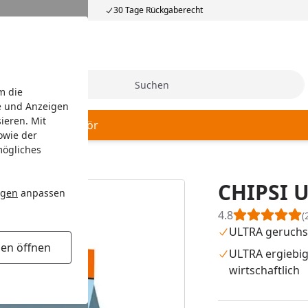
30 Tage Rückgaberecht
Suche
m die
e und Anzeigen
ieren. Mit
 Hygiene
Zubehör
owie der
mögliches
SI ULTRA Einstreu
CHIPSI U
ngen
anpassen
4.8
(
ULTRA geruch
gen öffnen
ULTRA ergiebi
wirtschaftlich