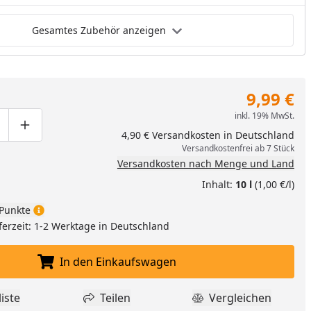
Gesamtes Zubehör anzeigen
9,99 €
inkl. 19% MwSt.
ge um eins verringern
duktmenge manuell eingeben
Produktmenge um eins erhöhen
4,90 € Versandkosten in Deutschland
Versandkostenfrei ab 7 Stück
Versandkosten nach Menge und Land
Inhalt:
10 l
(1,00 €/l)
Punkte
ferzeit: 1-2 Werktage in Deutschland
In den Einkaufswagen
In den Einkaufswagen legen
iste
Teilen
Vergleichen
dukt zur Wunschliste hinzufügen
Teilen
Produkt Vergle