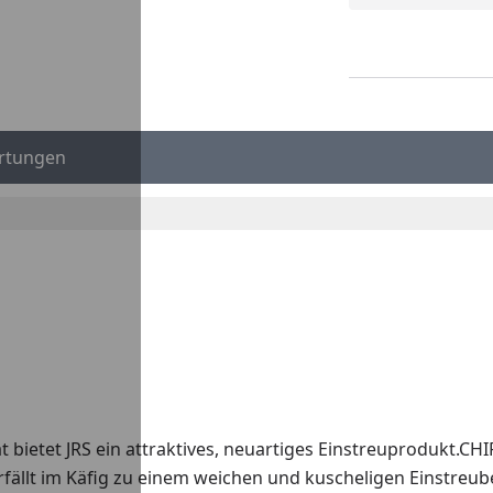
rtungen
 bietet JRS ein attraktives, neuartiges Einstreuprodukt.CH
fällt im Käfig zu einem weichen und kuscheligen Einstreubet