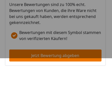
Unsere Bewertungen sind zu 100% echt.
Bewertungen von Kunden, die ihre Ware nicht
bei uns gekauft haben, werden entsprechend
gekennzeichnet.
Bewertungen mit diesem Symbol stammen
von verifizierten Käufern!
Jetzt Bewertung abgeben