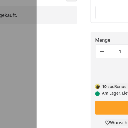
gekauft.
Menge
Produktmen
Pro
10
zooBonus 
Am Lager, Lie
Wunschl
Pro