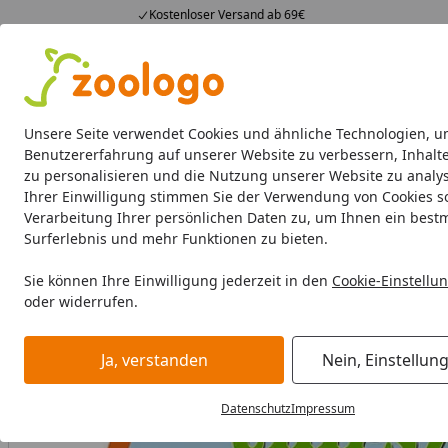
Kostenloser Versand ab 69€
4,73
/ 5
23.589 Bewertungen
Alle Produkte
Angebote
Neuheiten
Sommerhits
Alle Produkte
Unsere Seite verwendet Cookies und ähnliche Technologien, u
Benutzererfahrung auf unserer Website zu verbessern, Inhalt
zu personalisieren und die Nutzung unserer Website zu analys
Kleintier
Kleintierfutter
Kleintierheime
Pflege &
Ihrer Einwilligung stimmen Sie der Verwendung von Cookies s
Verarbeitung Ihrer persönlichen Daten zu, um Ihnen ein best
Kleintier
Pflege & Hygiene
Einstreu, Stroh & Sand
CHIP
Surferlebnis und mehr Funktionen zu bieten.
Startseite
Sie können Ihre Einwilligung jederzeit in den
Cookie-Einstellu
oder widerrufen.
Ja, verstanden
Nein, Einstellun
Datenschutz
Impressum