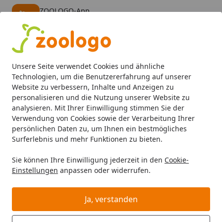
ZOOLOGO-App
Öffnen
Banner schließen
ZOOLOGO
kostenlos - Im App Store
Alle Produkte
Mein Konto
Wunschl
Eink
Unsere Seite verwendet Cookies und ähnliche
4,73
/ 5
Suchen
Technologien, um die Benutzererfahrung auf unserer
Website zu verbessern, Inhalte und Anzeigen zu
personalisieren und die Nutzung unserer Website zu
Aquaristik
Aquarienpflege
Aquariumpflanzen pflegen
Startseite
analysieren. Mit Ihrer Einwilligung stimmen Sie der
DENNERLE Scaper's Green
Verwendung von Cookies sowie der Verarbeitung Ihrer
persönlichen Daten zu, um Ihnen ein bestmögliches
Surferlebnis und mehr Funktionen zu bieten.
Sie können Ihre Einwilligung jederzeit in den
Cookie-
Einstellungen
anpassen oder widerrufen.
Ja, verstanden