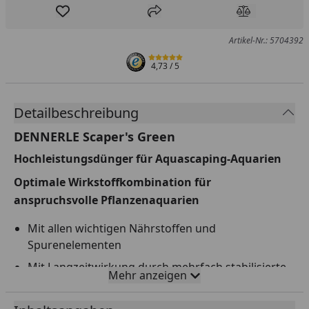
Produkt zur Wunschliste hinzufügen
Teilen
Produkt Ver
Artikel-Nr.: 5704392
4,73
/ 5
Detailbeschreibung
DENNERLE Scaper's Green
Hochleistungsdünger für Aquascaping-Aquarien
Optimale Wirkstoffkombination für
anspruchsvolle Pflanzenaquarien
Mit allen wichtigen Nährstoffen und
Spurenelementen
Mit Langzeitwirkung durch mehrfach stabilisierte
Mehr anzeigen
Nährstoffe
Für sattgrüne Blätter und intensiv leuchtende