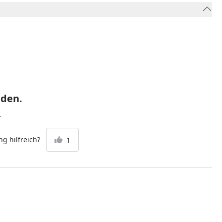
eden.
.
g hilfreich?
1