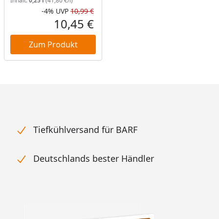
Inhalt:
0,25 l
(41,80 €/l)
-4%
UVP
10,99 €
Rabatt in Prozent
Ursprünglicher Preis
10,45 €
Aktueller Preis
Zum Produkt
Tiefkühlversand für BARF
Deutschlands bester Händler