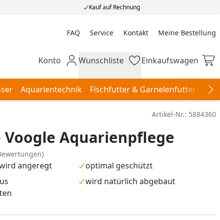
Kauf auf Rechnung
FAQ
Service
Kontakt
Meine Bestellung
Meine Bestellung
Konto
Wunschliste
Einkaufswagen
Mein Konto
Wunschliste
Einkaufswagen
ser
Aquarientechnik
Fischfutter & Garnelenfutter
Aqu
Na
Artikel-Nr.:
5884360
e Voogle Aquarienpflege
Bewertungen)
ird angeregt
optimal geschützt
us
wird natürlich abgebaut
ten