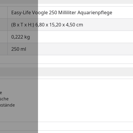
Easy-Life Voogle 250 Milliliter Aquarienpflege
(B x T x H:) 6,80 x 15,20 x 4,50 cm
0,222 kg
250 ml
e
ische
ckstände