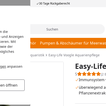
30 Tage Rückgaberecht
Suche
m die
e und Anzeigen
ieren. Mit
r, Pumpen & Zubehör
Pumpen & Abschäumer für Meerwas
owie der
mögliches
rium
Süßwasseraquaristik
Easy-Life Voogle Aquarienpflege
Easy-Lif
ngen
anpassen
5
(2 
Immunsystem w
gen öffnen
überwiegend a
Pflanzenextrak