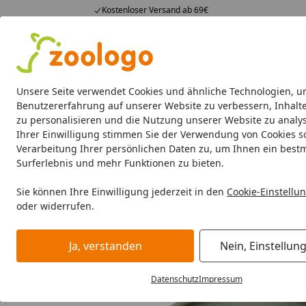
Kostenloser Versand ab 69€
4,74
/ 5
23.588 Bewertungen
Alle Produkte
Angebote
Neuheiten
Sommerhits
Alle Produkte
Unsere Seite verwendet Cookies und ähnliche Technologien, u
Benutzererfahrung auf unserer Website zu verbessern, Inhalt
zu personalisieren und die Nutzung unserer Website zu analys
Aquaristik
Aquarien
Beleuchtung
Aquarienfilte
Ihrer Einwilligung stimmen Sie der Verwendung von Cookies s
Verarbeitung Ihrer persönlichen Daten zu, um Ihnen ein best
Aquaristik
Aquarienpflege
Wasseraufbereiter fürs Aqua
Surferlebnis und mehr Funktionen zu bieten.
Startseite
Sie können Ihre Einwilligung jederzeit in den
Cookie-Einstellu
oder widerrufen.
Ja, verstanden
Nein, Einstellun
Datenschutz
Impressum