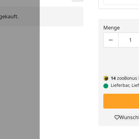
gekauft.
Menge
Produktmen
Pro
14
zooBonus 
Lieferbar, Li
Wunschl
Pro