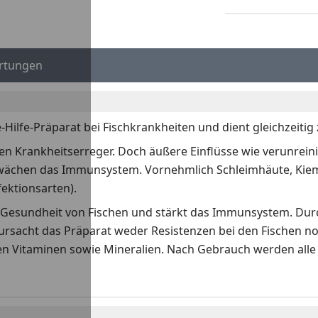
rtungen
-Hilfe-Präparat bei Fischkrankheiten und dient gleichzeiti
n Krankheitserreger. Doch äußere Einflüsse wie verunrein
hwächen das Immunsystem. Vornehmlich Schleimhäute, Kieme
fektionsarten).
e Gesundheit von Fischen und stärkt das Immunsystem. Du
rursacht das Präparat weder Resistenzen bei den Fischen no
 Vitaminen sowie Mineralien. Nach Gebrauch werden alle 