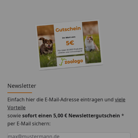
Nährstoffversorgung, die zu üppigem Wachstum und
einer lebendigen, gesunden Unterwasserlandschaft
führt.
Newsletter
Einfach hier die E-Mail-Adresse eintragen und
viele
Vorteile
sowie
sofort einen 5,00 € Newslettergutschein
*
per E-Mail sichern:
Keine Eingabe erforderlich
Eingabe erforderlich
E-Mail *