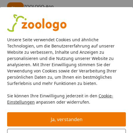
ZOOLOGO-App
Öffnen
Banner schließen
ZOOLOGO
kostenlos - Im App Store
Alle Produkte
Mein Konto
Wunschl
Eink
Unsere Seite verwendet Cookies und ähnliche
4,74
/ 5
Suchen
Technologien, um die Benutzererfahrung auf unserer
Website zu verbessern, Inhalte und Anzeigen zu
personalisieren und die Nutzung unserer Website zu
Aquaristik
Aquarienfilter, Pumpen & Zubehör
Außenfilte
Startseite
analysieren. Mit Ihrer Einwilligung stimmen Sie der
EHEIM 2032 ecco pro 130
Verwendung von Cookies sowie der Verarbeitung Ihrer
persönlichen Daten zu, um Ihnen ein bestmögliches
Außenfilter mit Filtermasse
Surferlebnis und mehr Funktionen zu bieten.
5
(5 Bewertungen)
Sie können Ihre Einwilligung jederzeit in den
Cookie-
Einstellungen
anpassen oder widerrufen.
Ja, verstanden