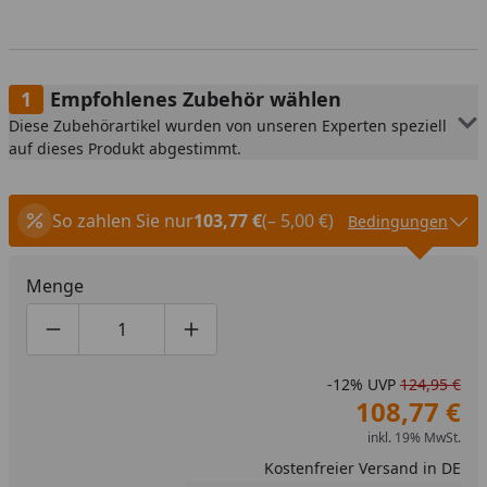
Empfohlenes Zubehör wählen
Diese Zubehörartikel wurden von unseren Experten speziell
auf dieses Produkt abgestimmt.
So zahlen Sie nur
103,77 €
(– 5,00 €)
Bedingungen
Menge
Produktmenge um eins verringern
Produktmenge manuell eingeben
Produktmenge um eins erhöhen
-12%
UVP
124,95 €
108,77 €
inkl. 19% MwSt.
Kostenfreier Versand in DE