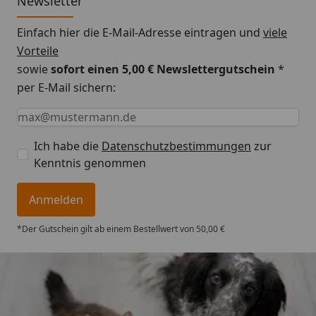
Newsletter
Einfach hier die E-Mail-Adresse eintragen und
viele
Vorteile
sowie
sofort einen 5,00 € Newslettergutschein
*
per E-Mail sichern:
Keine Eingabe erforderlich
Eingabe erforderlich
E-Mail *
Ich habe die
Datenschutzbestimmungen
zur
Kenntnis genommen
Anmelden
*Der Gutschein gilt ab einem Bestellwert von 50,00 €
Trusted Shops