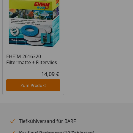
Multifunktionsgriff (zum Tragen +
Öffnen/Schließen + Ansaugen)
Großvolumige Selbstansaugung
Schwenkbare Absperrhähne (besserer
Bedienungskomfort)
Extreme Laufruhe durch Keramikachsen und -lager
EHEIM 2616320
Praktische Filterkörbe, individuell befüllbar
Filtermatte + Filtervlies
Zusätzlicher Vorfilter (dadurch längere Standzeiten
14,09 €
der übrigen Filtermedien)
Aktueller Preis
Dauerhaft elastische Silikondichtung am
Zum Produkt
Pumpenkopf
Lieferung inklusive Zubehör: 2 Absperrhähne,
Auslaufbogen, Ansaugrohr, EHEIM
Qualitätsschlauch, Installationszubehör
Tiefkühlversand für BARF
Komplett bestückt mit Original EHEIM Filtermedien
(Filterkörbe befüllt)