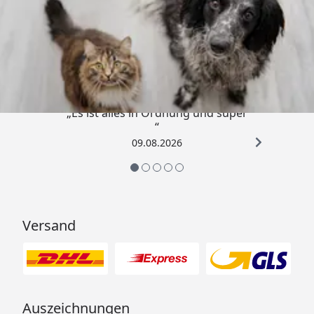
Trusted Shops
4,73
/ 5
„Es ist alles in Ordnung und super
“
09.08.2026
Versand
Auszeichnungen