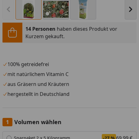
Vorheriges Bild anzeigen
Näc
14 Personen
haben dieses Produkt vor
Kurzem gekauft.
100% getreidefrei
mit natürlichem Vitamin C
aus Gräsern und Kräutern
hergestellt in Deutschland
Volumen wählen
Alle anzeigen (3)
69,99 €
Sparpaket 2 x 5 Kilogramm
-27 %