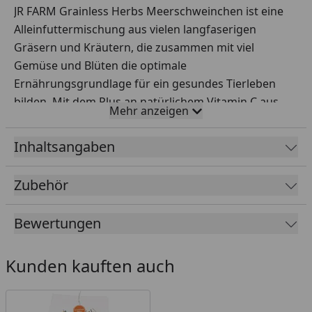
JR FARM Grainless Herbs Meerschweinchen ist eine
Alleinfuttermischung aus vielen langfaserigen
Gräsern und Kräutern, die zusammen mit viel
Gemüse und Blüten die optimale
Ernährungsgrundlage für ein gesundes Tierleben
bilden. Mit dem Plus an natürlichem Vitamin C aus
Mehr anzeigen
der Petersilie.
Inhaltsangaben
Fütterungsempfehlung
Futternapf erst auffüllen, wenn fast restlos leer. Bitte
Zubehör
täglich maximal soviel Futter verabreichen, wie in 24
Stunden komplett gefressen wird. Zusätzlich zu
Bewertungen
Grainless muss immer ausreichend frisches Wasser
und Heu zur Verfügung stehen.
Kunden kauften auch