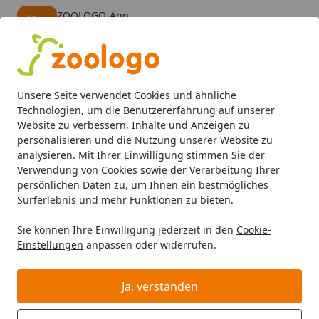
ZOOLOGO-App
Öffnen
Banner schließen
ZOOLOGO
kostenlos - Im App Store
Alle Produkte
Mein Konto
Wunschl
Eink
Unsere Seite verwendet Cookies und ähnliche
4,73
/ 5
Suchen
Technologien, um die Benutzererfahrung auf unserer
Website zu verbessern, Inhalte und Anzeigen zu
personalisieren und die Nutzung unserer Website zu
Kleintier
Kleintierfutter
Hauptfutter
JR FARM Grainles
Startseite
analysieren. Mit Ihrer Einwilligung stimmen Sie der
JR FARM Grainless Herbs
Verwendung von Cookies sowie der Verarbeitung Ihrer
persönlichen Daten zu, um Ihnen ein bestmögliches
Meerschweinchen Kleintierfutter
Surferlebnis und mehr Funktionen zu bieten.
5
(2 Bewertungen)
Sie können Ihre Einwilligung jederzeit in den
Cookie-
Einstellungen
anpassen oder widerrufen.
Angebot
Ja, verstanden