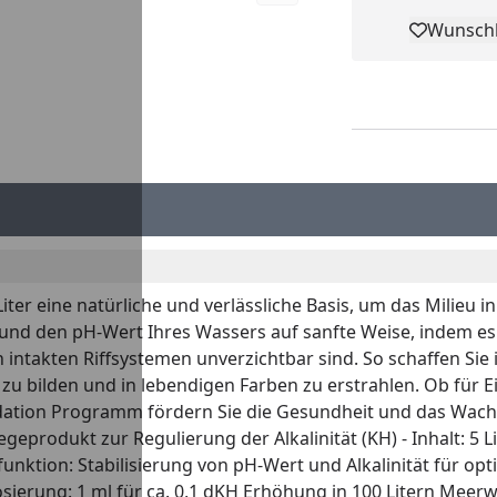
Wunschl
Pro
iter eine natürliche und verlässliche Basis, um das Milieu
tät und den pH-Wert Ihres Wassers auf sanfte Weise, inde
in intakten Riffsystemen unverzichtbar sind. So schaffen Si
 zu bilden und in lebendigen Farben zu erstrahlen. Ob für
tion Programm fördern Sie die Gesundheit und das Wachst
eprodukt zur Regulierung der Alkalinität (KH) - Inhalt: 5 L
ktion: Stabilisierung von pH-Wert und Alkalinität für opt
ierung: 1 ml für ca. 0,1 dKH Erhöhung in 100 Litern Meer