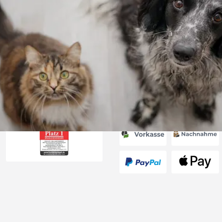
Versand
ng mit
ferung, alles
6
Akzeptierte Zahlungsa