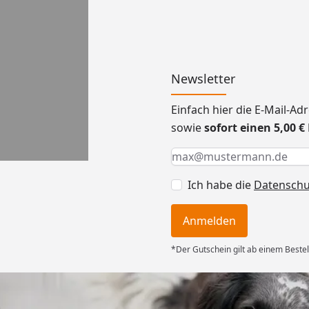
Newsletter
Einfach hier die E-Mail-A
sowie
sofort einen 5,00 
Keine Eingabe erforderlic
Eingabe erforderlich
E-Mail *
Ich habe die
Datensch
Anmelden
*Der Gutschein gilt ab einem Bestel