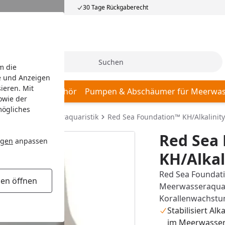
30 Tage Rückgaberecht
Suche
m die
e und Anzeigen
ieren. Mit
r, Pumpen & Zubehör
Pumpen & Abschäumer für Meerwas
owie der
mögliches
rium
Meerwasseraquaristik
Red Sea Foundation™ KH/Alkalinity (
Red Sea
ngen
anpassen
KH/Alkali
Red Sea Foundatio
gen öffnen
Meerwasseraquar
Korallenwachstu
Stabilisiert Alk
im Meerwasse