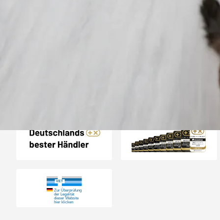
Trusted Shops
„Gute Erfahru
Zoologo,schnelle Lie
top“
4,74
/ 5
31.07.202
23.588 Bewertungen
Auszeichnungen