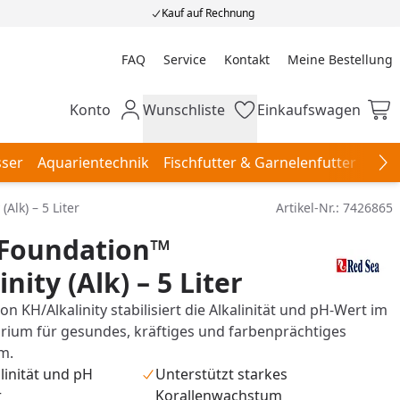
Kauf auf Rechnung
FAQ
Service
Kontakt
Meine Bestellung
Meine Bestellung
Konto
Wunschliste
Einkaufswagen
Mein Konto
Wunschliste
Einkaufswagen
ser
Aquarientechnik
Fischfutter & Garnelenfutter
Aqu
Na
Alk) – 5 Liter
Artikel-Nr.:
7426865
 Foundation™
nity (Alk) – 5 Liter
n KH/Alkalinity stabilisiert die Alkalinität und pH-Wert im
ium für gesundes, kräftiges und farbenprächtiges
m.
alinität und pH
Unterstützt starkes
r
Korallenwachstum