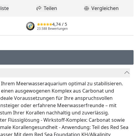
iste
Teilen
Vergleichen
dukt zur Wunschliste hinzufügen
Teilen
Produkt Vergle
4,74
/ 5
23.588 Bewertungen
 in Ihrem Meerwasseraquarium optimal zu stabilisieren.
m es einen ausgewogenen Komplex aus Carbonat und
e ideale Voraussetzungen für Ihre anspruchsvollen
 Einsteiger oder erfahrene Meerwasserfreunde – mit
um Ihrer Korallen nachhaltig und zuverlässig.
iter Flüssiglösung - Wirkstoff-Komplex: Carbonat sowie
imale Korallengesundheit - Anwendung: Teil des Red Sea
wasser Mit dem Red Sea Foundation KH/Alkalinity