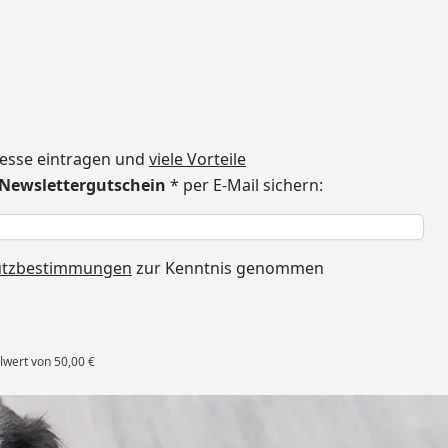
dresse eintragen und
viele Vorteile
€ Newslettergutschein
* per E-Mail sichern:
h
utzbestimmungen
zur Kenntnis genommen
lwert von 50,00 €