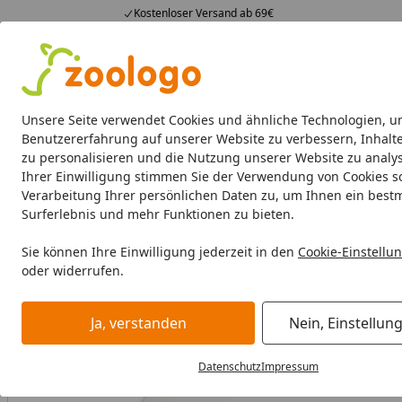
Kostenloser Versand ab 69€
4,74
/ 5
23.588 Bewertungen
Alle Produkte
Angebote
Neuheiten
Sommerhits
Alle Produkte
Unsere Seite verwendet Cookies und ähnliche Technologien, u
Benutzererfahrung auf unserer Website zu verbessern, Inhalt
zu personalisieren und die Nutzung unserer Website zu analys
Aquaristik
Aquarien
Beleuchtung
Aquarienfilte
Ihrer Einwilligung stimmen Sie der Verwendung von Cookies s
Verarbeitung Ihrer persönlichen Daten zu, um Ihnen ein best
Aquaristik
Aquarienpflege
Wasseraufbereiter fürs Aqua
Surferlebnis und mehr Funktionen zu bieten.
Startseite
Sie können Ihre Einwilligung jederzeit in den
Cookie-Einstellu
oder widerrufen.
Ja, verstanden
Nein, Einstellun
Datenschutz
Impressum